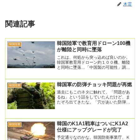
木霊
関連記事
韓国陸軍で教育用ドローン100機
韓国陸軍
が離陸と同時に墜落
これは、何処から突っ込めば良いのか。
韓国軍教育用ドローン約１００機、離陸
と同時に墜落…「中国製の可能性」調査
2023.08.23 07:54昨年末の北朝鮮無人機...
韓国軍の防弾チョッキ問題が再燃
韓国陸軍
過去にもこのネタに触れて、「問題があ
るね」という話をしていたんだけど、ま
たぞろ出てきたな。「穴があいた防弾
服」5万着100億以上与えて契約した防衛
事業庁入力20...
韓国のK1A1戦車はついにK1A2
韓国陸軍
仕様にアップグレードが完了
予定通りなのかな。韓国防衛事業庁、Ｋ