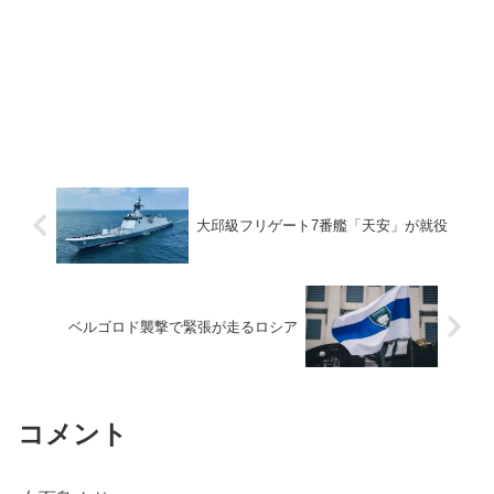
大邱級フリゲート7番艦「天安」が就役
ベルゴロド襲撃で緊張が走るロシア
コメント