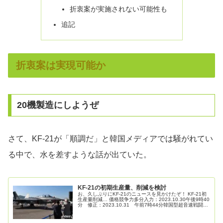
折衷案が実施されない可能性も
追記
折衷案は実現可能か
20機製造にしようぜ
さて、KF-21が「順調だ」と韓国メディアでは騒がれてい
る中で、水を差すような話が出ていた。
KF-21の初期生産量、削減を検討
お、久しぶりにKF-21のニュースを見かけたぞ！ KF-21初
生産量削減… 価格競争力多分入力：2023.10.30午後9時40
分 修正：2023.10.31 午前7時44分韓国型超音速戦闘
機、KF-21事業妥当性調査で初の生産量を計画より...