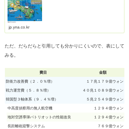
jp.yna.co.kr
ただ、だらだらと引用しても分かりにくいので、表にして
みる。
費目
金額
防衛力改善費（２．０％増）
１７兆１７９億ウォン
戦力運営費（５．８％増）
４０兆１０８９億ウォン
韓国型３軸体系（９．４％増）
５兆２５４９億ウォン
中高度偵察用の無人航空機
１２９４億ウォン
地対空誘導弾パトリオットの性能改良
１２９４億ウォン
長距離砲迎撃システム
７６９億ウォン