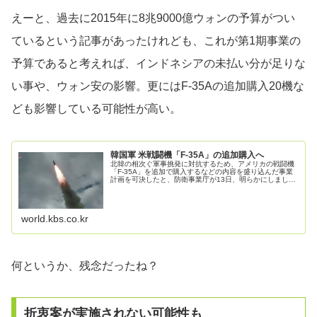
えーと、過去に2015年に8兆9000億ウォンの予算がつい
ているという記事があったけれども、これが第1期事業の
予算であると考えれば、インドネシアの未払い分が足りな
い事や、ウォン安の影響。更にはF-35Aの追加購入20機な
ども影響している可能性が高い。
韓国軍 米戦闘機「F-35A」の追加購入へ
北韓の相次ぐ軍事挑発に対抗するため、アメリカの戦闘機
「F-35A」を追加で購入するなどの内容を盛り込んだ事業
計画を可決したと、防衛事業庁が13日、明らかにしまし
た。 防衛事業庁によりますと、アメリカ政府が直接、防
衛装備品などを販売するFM...
world.kbs.co.kr
何というか、残念だったね？
折衷案が実施されない可能性も