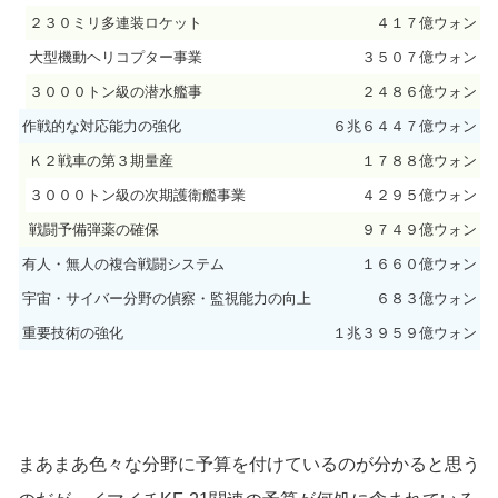
２３０ミリ多連装ロケット
４１７億ウォン
大型機動ヘリコプター事業
３５０７億ウォン
３０００トン級の潜水艦事
２４８６億ウォン
作戦的な対応能力の強化
６兆６４４７億ウォン
Ｋ２戦車の第３期量産
１７８８億ウォン
３０００トン級の次期護衛艦事業
４２９５億ウォン
戦闘予備弾薬の確保
９７４９億ウォン
有人・無人の複合戦闘システム
１６６０億ウォン
宇宙・サイバー分野の偵察・監視能力の向上
６８３億ウォン
重要技術の強化
１兆３９５９億ウォン
まあまあ色々な分野に予算を付けているのが分かると思う