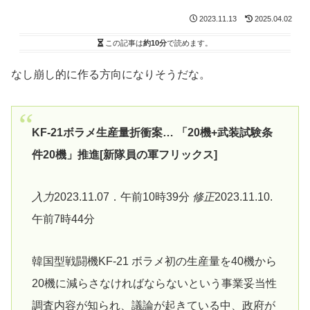
2023.11.13
2025.04.02
この記事は
約10分
で読めます。
なし崩し的に作る方向になりそうだな。
KF-21ボラメ生産量折衝案… 「20機+武装試験条
件20機」推進[新隊員の軍フリックス]
入力
2023.11.07．午前10時39分
修正
2023.11.10.
午前7時44分
韓国型戦闘機KF-21 ボラメ初の生産量を40機から
20機に減らさなければならないという事業妥当性
調査内容が知られ、議論が起きている中、政府が