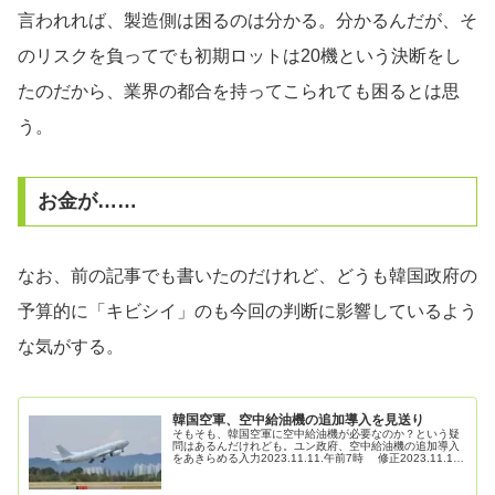
言われれば、製造側は困るのは分かる。分かるんだが、そ
のリスクを負ってでも初期ロットは20機という決断をし
たのだから、業界の都合を持ってこられても困るとは思
う。
お金が……
なお、前の記事でも書いたのだけれど、どうも韓国政府の
予算的に「キビシイ」のも今回の判断に影響しているよう
な気がする。
韓国空軍、空中給油機の追加導入を見送り
そもそも、韓国空軍に空中給油機が必要なのか？という疑
問はあるんだけれども。ユン政府、空中給油機の追加導入
をあきらめる入力2023.11.11.午前7時 修正2023.11.11.
午前10時49分韓国空軍の空中給油機の追加導入事業が中止
危...