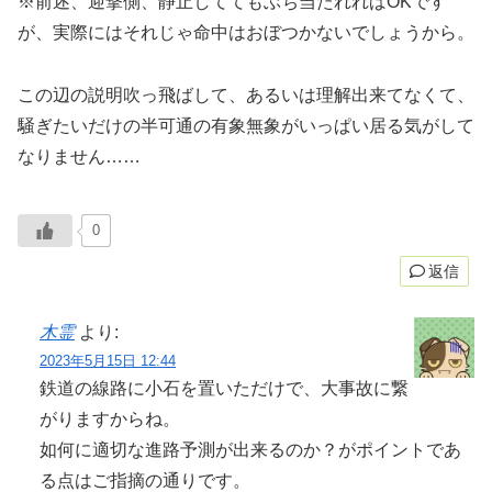
※前述、迎撃側、静止しててもぶち当たれればOKです
が、実際にはそれじゃ命中はおぼつかないでしょうから。
この辺の説明吹っ飛ばして、あるいは理解出来てなくて、
騒ぎたいだけの半可通の有象無象がいっぱい居る気がして
なりません……
0
返信
木霊
より:
2023年5月15日 12:44
鉄道の線路に小石を置いただけで、大事故に繋
がりますからね。
如何に適切な進路予測が出来るのか？がポイントであ
る点はご指摘の通りです。