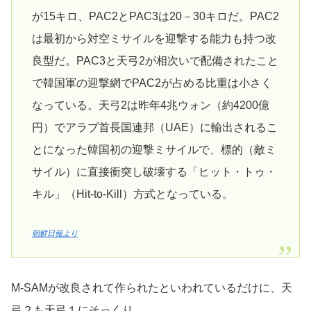
が15キロ、PAC2とPAC3は20－30キロだ。PAC2
は最初から対空ミサイルを迎撃する能力も持つ改
良型だ。PAC3と天弓2が相次いで配備されたこと
で韓国軍の迎撃網でPAC2が占める比重は小さく
なっている。天弓2は昨年4兆ウォン（約4200億
円）でアラブ首長国連邦（UAE）に輸出されるこ
とになった韓国初の迎撃ミサイルで、標的（敵ミ
サイル）に直接衝突し破壊する「ヒット・トゥ・
キル」（Hit-to-Kill）方式となっている。
朝鮮日報より
M-SAMが改良されて作られたといわれているだけに、天
弓２も天弓１にそっくり。