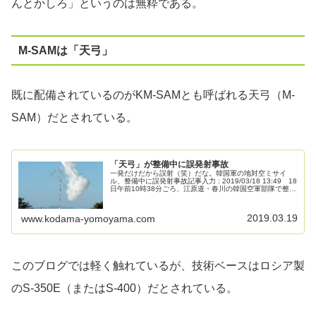
んとかしろ」というのは無粋である。
M-SAMは「天弓」
既に配備されているのがKM-SAMとも呼ばれる天弓（M-
SAM）だとされている。
「天弓」が整備中に誤発射事故
一発だけだから誤射（笑）だな。韓国軍の地対空ミサイ
ル、整備中に誤発射事故記事入力 : 2019/03/18 13:49 18
日午前10時38分ごろ、江原道・春川の韓国空軍部隊で整備
中の中距離地対空ミサイル「天弓」が誤作動で発射され、
空中で爆...
2019.03.19
www.kodama-yomoyama.com
このブログでは軽く触れているが、技術ベースはロシア製
のS-350E（またはS-400）だとされている。