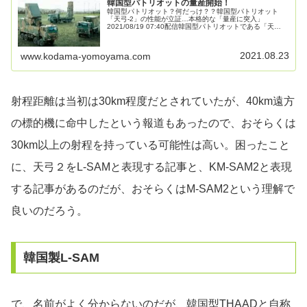
韓国型パトリオットの量産開始！
韓国型パトリオット？何だっけ？？韓国型パトリオット
「天弓-2」の性能が立証…本格的な「量産に突入」
2021/08/19 07:40配信韓国型パトリオットである「天
弓-2」が、本格的な量産に入る。韓国 国防技術品質院はき
のう（18日）、軍に納...
2021.08.23
www.kodama-yomoyama.com
射程距離は当初は30km程度だとされていたが、40km遠方
の標的機に命中したという報道もあったので、おそらくは
30km以上の射程を持っている可能性は高い。困ったこと
に、天弓２をL-SAMと表現する記事と、KM-SAM2と表現
する記事があるのだが、おそらくはM-SAM2という理解で
良いのだろう。
韓国製L-SAM
で、名前がよく分からないのだが、韓国型THAADと自称