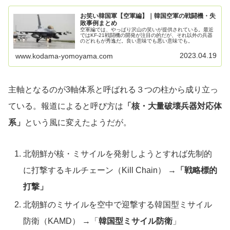
お笑い韓国軍【空軍編】｜韓国空軍の戦闘機・失
敗事例まとめ
空軍編では、やっぱり沢山の笑いが提供されている。最近
ではKF-21戦闘機の開発が注目の的だが、それ以外の兵器
のどれもが秀逸だ。良い意味でも悪い意味でも。
2023.04.19
www.kodama-yomoyama.com
主軸となるのが3軸体系と呼ばれる３つの柱から成り立っ
ている。報道によると呼び方は
「核・大量破壊兵器対応体
系」
という風に変えたようだが。
北朝鮮が核・ミサイルを発射しようとすれば先制的
に打撃するキルチェーン（Kill Chain） →
「戦略標的
打撃」
北朝鮮のミサイルを空中で迎撃する韓国型ミサイル
防衛（KAMD） →「
韓国型ミサイル防衛
」