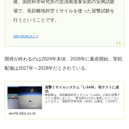
後、国防科学研究所の忠清南道泰安郡の安興試験
場で、長距離地対空ミサイルを使った迎撃試験を
行うということです。
KBS WORLDより
開発が終わるのは2024年末頃、2026年に量産開始、実戦
配備は2027年～2028年だとされている。
迎撃ミサイルシステム「L-SAM」 初テストに成
功
韓国軍は、長距離地対空ミサイル「L-SAM」の初の迎撃テ
ストに成功しました。 軍当局が21日に発表したところに
よりますと、国防科学研究所（ADD）は最近、L-SAMで標
的ミサイルに対する迎撃テストを非公開で行い、成功しま
した。L-SAMは...
world.kbs.co.kr