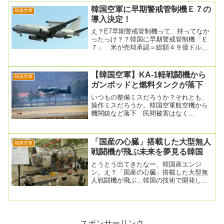
韓国空軍に早期警戒管制機Ｅ７の
韓国空軍
導入決定！
え？E7早期警戒管制機って、持ってなか
ったっけ？？韓国に早期警戒管制機「Ｅ
７」 米が売却承認＝総額４９億ドル
2024.11.05 09:02米国防総省傘下の国防...
【韓国空軍】KA-1軽戦闘機から
韓国空軍
ガンポッドと燃料タンクが落下
いつもの整備ミスだろうか？それとも、
操作ミスだろうか。韓国空軍航空機から
機関銃など落下 民間被害はなく
2025.04.18 22:52韓国の空軍は１８日、
夜間の...
「国産の心臓」搭載した大型無人
韓国空軍
戦闘機が飛ぶ未来を夢見る韓国
とうとう出てきたなー、韓国産エンジ
ン。え？「国産の心臓」搭載した大型無
人戦闘機が飛ぶ…韓国の技術で開発した
航空エンジン試作品初公開2026.07.07
17:0...
スポンサーリンク