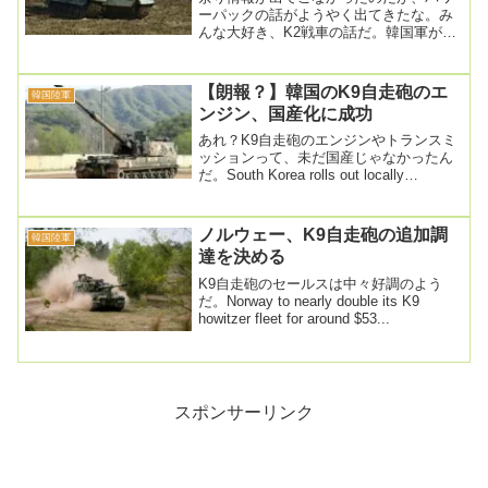
ーパックの話がようやく出てきたな。み
んな大好き、K2戦車の話だ。韓国軍が進
めるK-2戦車の変速機国産化事業、出だし
から難航＝...
【朗報？】韓国のK9自走砲のエ
韓国陸軍
ンジン、国産化に成功
あれ？K9自走砲のエンジンやトランスミ
ッションって、未だ国産じゃなかったん
だ。South Korea rolls out locally
developed K...
ノルウェー、K9自走砲の追加調
韓国陸軍
達を決める
K9自走砲のセールスは中々好調のよう
だ。Norway to nearly double its K9
howitzer fleet for around $53...
スポンサーリンク