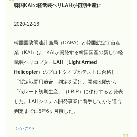
韓国KAIの軽武装ヘリLAHが初期生産に
2020-12-16
韓国国防調達計画局（DAPA）と韓国航空宇宙産
業（KAI）は、KAIが開発する韓国国産の新しい軽
武装ヘリコプター
LAH
（
Light Armed
Helicopter
）のプロトタイプがテストに合格し、
「暫定戦闘用適合」判定を受け、開発段階から
「低レート初期生産」（LRIP）に移行すると発表
した。LAHシステム開発事業に着手してから適合
判定までに5年6ヶ月擁した。
ミリレポより