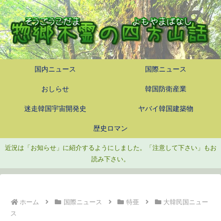
国内ニュース
国際ニュース
おしらせ
韓国防衛産業
迷走韓国宇宙開発史
ヤバイ韓国建築物
歴史ロマン
近況は「お知らせ」に紹介するようにしました。「注意して下さい」もお
読み下さい。
ホーム
国際ニュース
特亜
大韓民国ニュー
ス