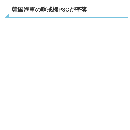
韓国海軍の哨戒機P3Cが墜落