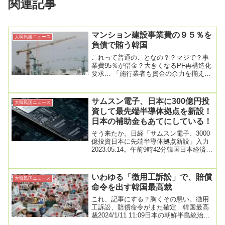
関連記事
マンション建設事業費の９５％を
大韓民国ニュース
負債で賄う韓国
これって普通のことなの？？マジで？事
業費95％が借金？大きくなるPF再構造化
要求… 「施行業者も資金の余力を揃えな
ければならない」入力2024. 2. 8. 0...
サムスン電子、日本に300億円投
大韓民国ニュース
資して最先端半導体拠点を新設！
日本の補助金もあてにしている！
そう来たか。日経「サムスン電子、3000
億投資日本に先端半導体拠点新設」入力
2023.05.14。午前9時42分韓国日本経済新
聞(日経)がサムスン電子が2025...
いわゆる「徴用工訴訟」で、賠償
大韓民国ニュース
命令を出す韓国最高裁
これ、記事にする？胸くその悪い。徴用
工訴訟、賠償命令がまた確定 韓国最高
裁2024/1/11 11:09日本の朝鮮半島統治期
に徴用工として動員されたと主張する