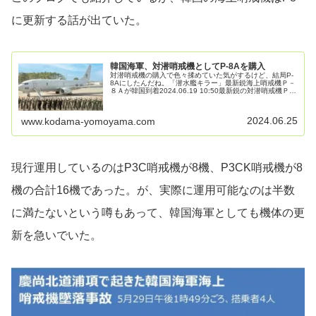
に更新する話が出ていた。
韓国海軍、対潜哨戒機としてP-8Aを購入
対潜哨戒機の購入で色々揉めていた気がするけど、結局P-
8Aにしたんだね。「潜水艦キラー」最新鋭海上哨戒機Ｐ－
８Ａが韓国到着2024.06.19 10:50最新鋭の対潜哨戒機Ｐ８
Ａポセイドン３機が１９日、韓国南東部・浦項の韓国海軍
航空司令部に...
2024.06.25
www.kodama-yomoyama.com
現行運用しているのはP3C哨戒機が8機、P3CK哨戒機が8
機の合計16機であった。が、実際に運用可能なのは半数
に満たないという噂もあって、韓国海軍としても機体の更
新を急いでいた。