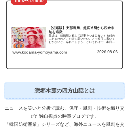
TODAY'S PICKUP
【短縮版】支那当局、超富裕層から税金未
納を追徴
最近は、短縮版と称して記事をつまみ食いする傾向
にあるけれど、お許し願いたい。メモ程度に書いて
おかないと、忘れてしまう。というわけで、本日触
れるのは支那の「税金未納の追徴」の話である。こ
の記事を読んで真っ先に思い出したのがこちら。
2026.08.06
「豚は太らせ...
www.kodama-yomoyama.com
惣郷木霊の四方山話とは
ニュースを笑いと分析で読む。保守・風刺・技術を織り交
ぜた独自視点の時事ブログです。
「韓国防衛産業」シリーズなど、海外ニュースを風刺を交