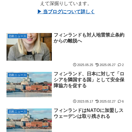
えて深掘りしています。
▶ 当ブログについて詳しく
フィンランドも対人地雷禁止条約
北欧ニュース
からの離脱へ
2025.05.25
2025.05.27
2
フィンランド、日本に対して「ロ
北欧ニュース
シアを隣国する国」として安全保
障協力を促する
2023.05.17
2025.02.27
6
フィンランドはNATOに加盟しス
北欧ニュース
ウェーデンは取り残される