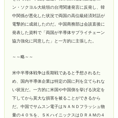
ン・ソクヨル大統領の台湾関連発言に反発し、韓
中関係が悪化した状況で両国の高位級経済対話が
電撃的に成就したのだ。中国商務部は会談直後に
発表した資料で「両国が半導体サプライチェーン
協力強化に同意した」と一方的に主張した。
～～略～～
米中半導体戦争は長期戦であると予想されるた
め、国内半導体企業は特定の国に列を立てられな
い状況だ。一方的に米国や中国側を挙げる決定を
下してから莫大な損害を被ることができるから
だ。中国でサムスン電子はＮＡＮＤフラッシュ物
量の４０％を、ＳＫハイニックスはＤＲＡＭの４