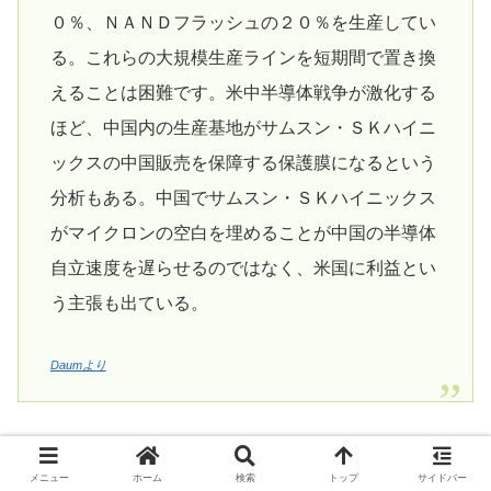
０％、ＮＡＮＤフラッシュの２０％を生産してい
る。これらの大規模生産ラインを短期間で置き換
えることは困難です。米中半導体戦争が激化する
ほど、中国内の生産基地がサムスン・ＳＫハイニ
ックスの中国販売を保障する保護膜になるという
分析もある。中国でサムスン・ＳＫハイニックス
がマイクロンの空白を埋めることが中国の半導体
自立速度を遅らせるのではなく、米国に利益とい
う主張も出ている。
Daumより
機械翻訳を使っているので、中身を誤読している可能性は
メニュー
ホーム
検索
トップ
サイドバー
若干あるが、概ね分析自体は外れていないように思う。対