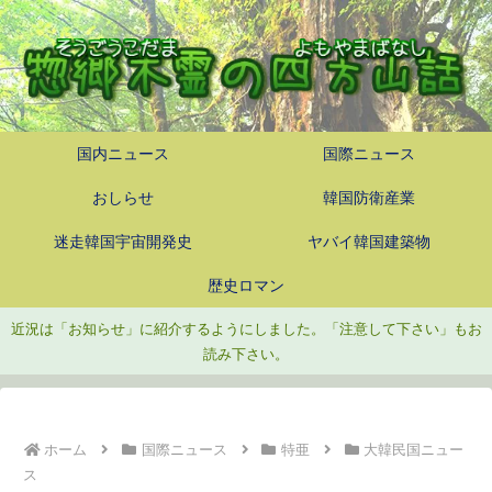
国内ニュース
国際ニュース
おしらせ
韓国防衛産業
迷走韓国宇宙開発史
ヤバイ韓国建築物
歴史ロマン
近況は「お知らせ」に紹介するようにしました。「注意して下さい」もお
読み下さい。
ホーム
国際ニュース
特亜
大韓民国ニュー
ス