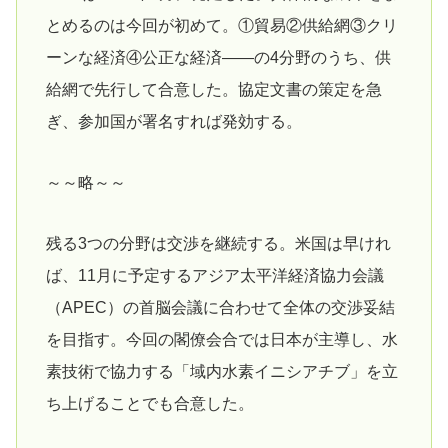
とめるのは今回が初めて。①貿易②供給網③クリ
ーンな経済④公正な経済――の4分野のうち、供
給網で先行して合意した。協定文書の策定を急
ぎ、参加国が署名すれば発効する。
～～略～～
残る3つの分野は交渉を継続する。米国は早けれ
ば、11月に予定するアジア太平洋経済協力会議
（APEC）の首脳会議に合わせて全体の交渉妥結
を目指す。今回の閣僚会合では日本が主導し、水
素技術で協力する「域内水素イニシアチブ」を立
ち上げることでも合意した。