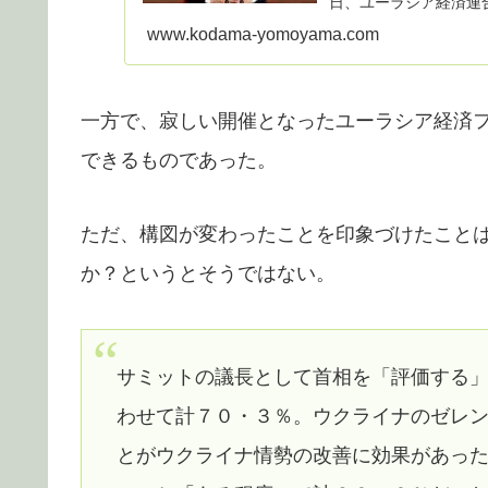
日、ユーラシア経済連
に...
www.kodama-yomoyama.com
一方で、寂しい開催となったユーラシア経済
できるものであった。
ただ、構図が変わったことを印象づけたこと
か？というとそうではない。
サミットの議長として首相を「評価する
わせて計７０・３％。ウクライナのゼレ
とがウクライナ情勢の改善に効果があっ