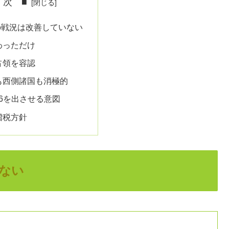
 次 ■
の戦況は改善していない
わっただけ
占領を容認
も西側諸国も消極的
16を出させる意図
増税方針
ない