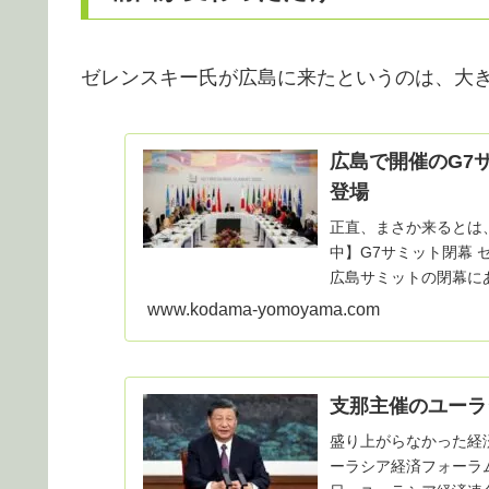
ゼレンスキー氏が広島に来たというのは、大
広島で開催のG7
登場
正直、まさか来るとは
中】G7サミット閉幕 ゼ
広島サミットの閉幕に
で記者会見...
www.kodama-yomoyama.com
支那主催のユーラ
盛り上がらなかった経
ーラシア経済フォーラム開