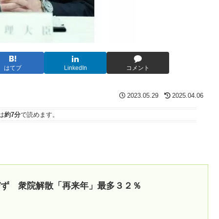
はてブ
LinkedIn
コメント
2023.05.29
2025.04.06
は
約7分
で読めます。
びず 衆院解散「再来年」最多３２％