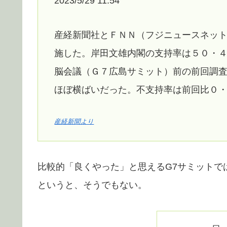
2023/5/29 11:54
産経新聞社とＦＮＮ（フジニュースネッ
施した。岸田文雄内閣の支持率は５０・
脳会議（Ｇ７広島サミット）前の前回調
ほぼ横ばいだった。不支持率は前回比０
産経新聞より
比較的「良くやった」と思えるG7サミットで
というと、そうでもない。