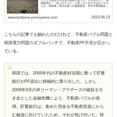
アメリカ政府から待望の発表があった。そのおかげで、韓
国政府は「一息つけそうだ」と思っているのではないだろ
うか。米政権、韓台企業への免除延長 対中半導体輸出規
制で―報道2023年06月13日08時40分米紙ウォール・スト
リート・ジャーナルは１...
2023.06.13
www.kodama-yomoyama.com
こちらの記事でも触れたのだけれど、不動産バブル問題と
韓国電力問題のダブルパンチで、不動産PF不安が広がっ
ている。
韓国では、2000年代の不動産好況期に乗って貯蓄
銀行がPF貸出に積極的に乗り出した。しかし
2008年9月の米リーマン・ブラザーズの破綻を引
き金とした金融危機により、不動産バブルが崩
壊。貯蓄銀行は、集めた預金を不動産投資にから
む融資に向けていたため、それが焦げ付いた。韓