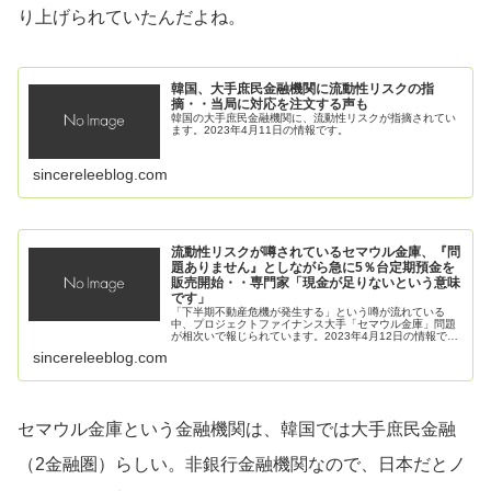
り上げられていたんだよね。
韓国、大手庶民金融機関に流動性リスクの指
摘・・当局に対応を注文する声も
韓国の大手庶民金融機関に、流動性リスクが指摘されてい
ます。2023年4月11日の情報です。
sincereleeblog.com
流動性リスクが噂されているセマウル金庫、『問
題ありません』としながら急に5％台定期預金を
販売開始・・専門家「現金が足りないという意味
です」
「下半期不動産危機が発生する」という噂が流れている
中、プロジェクトファイナンス大手「セマウル金庫」問題
が相次いで報じられています。2023年4月12日の情報で
す。
sincereleeblog.com
セマウル金庫という金融機関は、韓国では大手庶民金融
（2金融圏）らしい。非銀行金融機関なので、日本だとノ