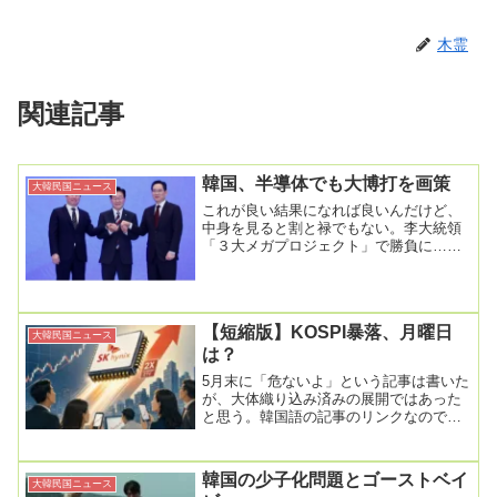
木霊
関連記事
韓国、半導体でも大博打を画策
大韓民国ニュース
これが良い結果になれば良いんだけど、
中身を見ると割と禄でもない。李大統領
「３大メガプロジェクト」で勝負に…
「韓国の２０～３０年の責任担う」登
録:2026-06-...
【短縮版】KOSPI暴落、月曜日
大韓民国ニュース
は？
5月末に「危ないよ」という記事は書いた
が、大体織り込み済みの展開ではあった
と思う。韓国語の記事のリンクなので簡
単に要約しておくが、概ね最初の1行に詰
まっている。...
韓国の少子化問題とゴーストベイ
大韓民国ニュース