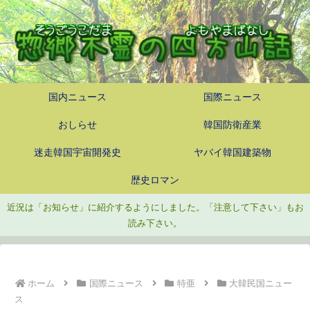
国内ニュース
国際ニュース
おしらせ
韓国防衛産業
迷走韓国宇宙開発史
ヤバイ韓国建築物
歴史ロマン
近況は「お知らせ」に紹介するようにしました。「注意して下さい」もお
読み下さい。
ホーム
国際ニュース
特亜
大韓民国ニュー
ス