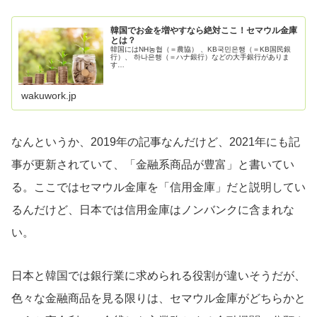
韓国でお金を増やすなら絶対ここ！セマウル金庫
とは？
韓国にはNH농협（＝農協） 、KB국민은행（＝KB国民銀
行）、 하나은행（＝ハナ銀行）などの大手銀行がありま
す…
wakuwork.jp
なんというか、2019年の記事なんだけど、2021年にも記
事が更新されていて、「金融系商品が豊富」と書いてい
る。ここではセマウル金庫を「信用金庫」だと説明してい
るんだけど、日本では信用金庫はノンバンクに含まれな
い。
日本と韓国では銀行業に求められる役割が違いそうだが、
色々な金融商品を見る限りは、セマウル金庫がどちらかと