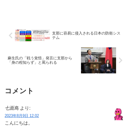
支那に容易に侵入される日本の防衛シス
テム
麻生氏の「戦う覚悟」発言に支那から
「身の程知らず」と罵られる
コメント
七面鳥
より:
2023年8月9日 12:02
こんにちは。