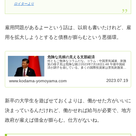
ロイターより
雇用問題があるよーという話は、以前も書いたけれど、雇
用を拡大しようとすると債務が膨らむという悪循環。
危険な兆候の見える支那経済
何ともご無体なコラムだな。コラム：中国景気減速、刺激
策の様子見は危険な賭け2023年7月18日1:48 午後中国経
済が調子を崩している。多くの国際投資家は景気刺激策の
必要性を叫んでいるが、中国当局はこの程度の悪化では大
規模な対策を講じようと...
2023.07.19
www.kodama-yomoyama.com
新卒の大学生を遊ばせておくよりは、働かせた方がいいに
決まっているんだけれど、働かせれば給与が必要で、地方
政府が雇えば借金が膨らむ。仕方がないね。