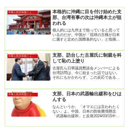
本格的に沖縄に目を付け始めた支
中華人民共和国ニュース
那、台湾有事の次は沖縄本土が狙
われる
個人的には九州まで狙っていると思って
いるのだが。中国が「琉球の主権が日本
に属すと定めた国際条約ない」と指摘
台湾問題念頭にけん制か2023年7月18日
19時35...
支那、訪台した古屋氏に制裁を科
中華人民共和国ニュース
して恥の上塗り
古屋氏ら日華議員懇談会メンバーによる
台湾訪問は、今に始まった話ではない。
それにもかかわらず、この反応である。
さすがは支那、と言うべきか。「台湾訪
問は当然」中国の...
支那、日本の武器輸出緩和をひは
中華人民共和国ニュース
んする
なんというか、「オマエには言われたく
ない」よ。中国、日本の防衛費増懸念
「武器輸出緩和」と反発2024/03/15中国
国防省は15日、日本の2024年度予算案
で...