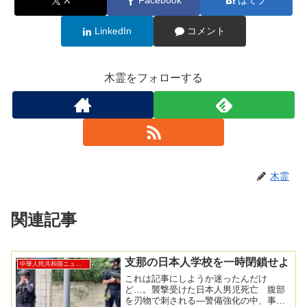
X
Facebook
はてブ
LinkedIn
コメント
木霊をフォローする
木霊
関連記事
支那の日本人学校を一時閉鎖せよ
中華人民共和国ニュース
これは記事にしようか迷ったんだけ
ど…。襲撃受けた日本人男児死亡 腹部
を刃物で刺される―警備強化の中、事件