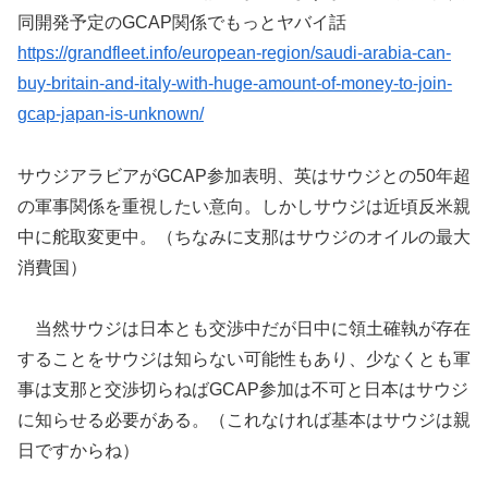
同開発予定のGCAP関係でもっとヤバイ話
https://grandfleet.info/european-region/saudi-arabia-can-
buy-britain-and-italy-with-huge-amount-of-money-to-join-
gcap-japan-is-unknown/
サウジアラビアがGCAP参加表明、英はサウジとの50年超
の軍事関係を重視したい意向。しかしサウジは近頃反米親
中に舵取変更中。（ちなみに支那はサウジのオイルの最大
消費国）
当然サウジは日本とも交渉中だが日中に領土確執が存在
することをサウジは知らない可能性もあり、少なくとも軍
事は支那と交渉切らねばGCAP参加は不可と日本はサウジ
に知らせる必要がある。（これなければ基本はサウジは親
日ですからね）