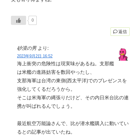
0
返信
砂漠の男
より:
2023年9月2日 16:52
海上衝突の危険性は現実味があるね。支那艦
は米艦の進路妨害を数回やったし、
支那海軍は台湾の東側(西太平洋)でのプレゼンスを
強化してくるだろうから。
そこは米海軍の縄張りだけど、その内日米台比の連
携が叫ばれるんでしょう。
最近航空万能論さんで、比が潜水艦購入に動いてい
るとの記事が出ていたね。