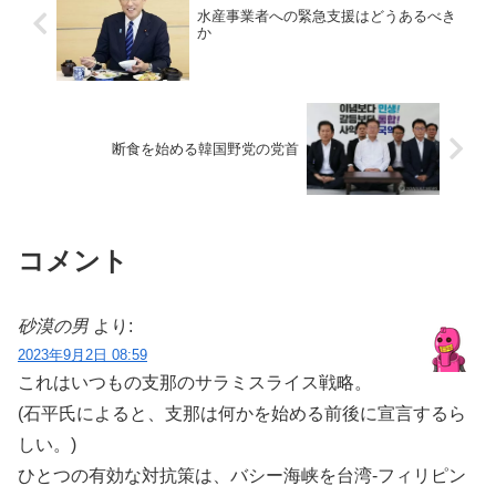
水産事業者への緊急支援はどうあるべき
か
断食を始める韓国野党の党首
コメント
砂漠の男
より:
2023年9月2日 08:59
これはいつもの支那のサラミスライス戦略。
(石平氏によると、支那は何かを始める前後に宣言するら
しい。)
ひとつの有効な対抗策は、バシー海峡を台湾-フィリピン