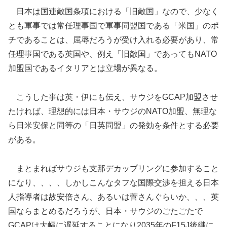
日本は国連敵国条項における「旧敵国」なので、少なく
とも軍事では常任理事国で軍事同盟国である「米国」のポ
チであることは、屈辱だろうが受け入れる必要があり、常
任理事国である英国や、例え「旧敵国」であってもNATO
加盟国であるイタリアとは立場が異なる。
こうした事は英・伊にも伝え、サウジをGCAP加盟させ
たければ、理想的には日本・サウジのNATO加盟、無理な
ら日米安保と同等の「日英同盟」の発効を条件とする必要
がある。
まとまればサウジも支那デカップリングに参加すること
になり、、、、しかしこんなタフな国際交渉を担える日本
人指導者は故安倍さん、あるいは菅さんぐらいか、、、英
国ならまとめるだろうが、日本・サウジのごたごたで
GCAPは大幅に遅延することになり2035年のF15J後継に