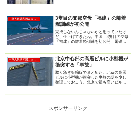
相次ぐ・中国深セン2024年09月19日11時
54分配信...
3隻目の支那空母「福建」の離着
中華人民共和国ニュース
艦訓練が初公開
完成しないんじゃないかと思っていたけ
ど、仕上げてきたね。中国 3隻目の空母
「福建」の離着艦訓練を初公開 電磁式
カタパルト使用し「3種類の艦載機が成
功」2025年...
北京中心部の高層ビルに小型機が
中華人民共和国ニュース
衝突する「事故」
取り急ぎ短縮版でまとめた、北京の高層
ビルに小型機が衝突した事故の話を少し
整理しておこう。北京で最も高いビルに
小型機衝突、数時間後には何事もなかっ
たかのように 徹...
スポンサーリンク