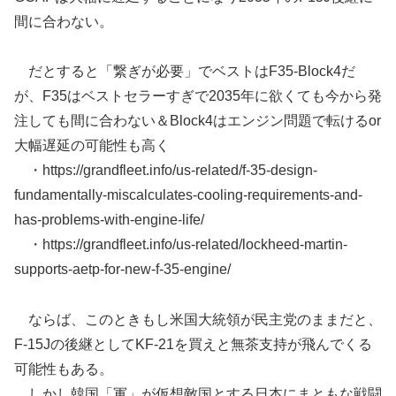
間に合わない。
だとすると「繋ぎが必要」でベストはF35-Block4だ
が、F35はベストセラーすぎで2035年に欲くても今から発
注しても間に合わない＆Block4はエンジン問題で転けるor
大幅遅延の可能性も高く
・https://grandfleet.info/us-related/f-35-design-
fundamentally-miscalculates-cooling-requirements-and-
has-problems-with-engine-life/
・https://grandfleet.info/us-related/lockheed-martin-
supports-aetp-for-new-f-35-engine/
ならば、このときもし米国大統領が民主党のままだと、
F-15Jの後継としてKF-21を買えと無茶支持が飛んでくる
可能性もある。
しかし韓国「軍」が仮想敵国とする日本にまともな戦闘