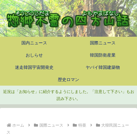
国内ニュース
国際ニュース
おしらせ
韓国防衛産業
迷走韓国宇宙開発史
ヤバイ韓国建築物
歴史ロマン
近況は「お知らせ」に紹介するようにしました。「注意して下さい」もお
読み下さい。
ホーム
国際ニュース
特亜
大韓民国ニュー
ス