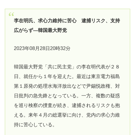
李在明氏、求心力維持に苦心 逮捕リスク、支持
広がらず―韓国最大野党
2023年08月28日20時32分
韓国最大野党「共に民主党」の李在明代表が２８
日、就任から１年を迎えた。最近は東京電力福島
第１原発の処理水海洋放出などで尹錫悦政権、対
日批判の急先鋒となっている。一方、複数の疑惑
を巡り検察の捜査が続き、逮捕されるリスクも抱
える。来年４月の総選挙に向け、党内の求心力維
持に苦心している。