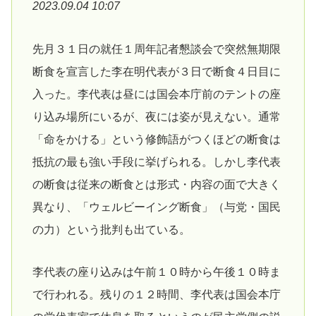
2023.09.04 10:07
先月３１日の就任１周年記者懇談会で突然無期限
断食を宣言した李在明代表が３日で断食４日目に
入った。李代表は昼には国会本庁前のテントの座
り込み場所にいるが、夜には姿が見えない。通常
「命をかける」という修飾語がつくほどの断食は
抵抗の最も強い手段に挙げられる。しかし李代表
の断食は従来の断食とは形式・内容の面で大きく
異なり、「ウェルビーイング断食」（与党・国民
の力）という批判も出ている。
李代表の座り込みは午前１０時から午後１０時ま
で行われる。残りの１２時間、李代表は国会本庁