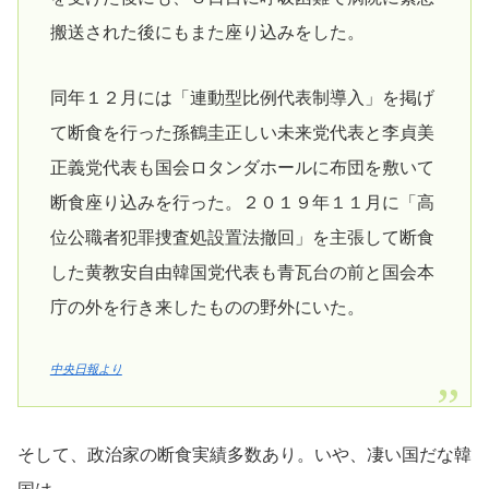
搬送された後にもまた座り込みをした。
同年１２月には「連動型比例代表制導入」を掲げ
て断食を行った孫鶴圭正しい未来党代表と李貞美
正義党代表も国会ロタンダホールに布団を敷いて
断食座り込みを行った。２０１９年１１月に「高
位公職者犯罪捜査処設置法撤回」を主張して断食
した黄教安自由韓国党代表も青瓦台の前と国会本
庁の外を行き来したものの野外にいた。
中央日報より
そして、政治家の断食実績多数あり。いや、凄い国だな韓