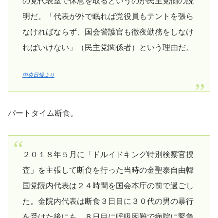
の党代表室で休息を取るというのが民主党側の説
明だ。「代表が外で眠れば党役員もテントを張ら
なければならず、国会警護官も徹夜勤務をしなけ
ればいけない」（民主党関係者）という理由だ。
中央日報より
パートタイム断食。
２０１８年５月に「ドルイドキング特別検察官捜
査」を主張して断食を行った当時の金聖泰自由韓
国党院内代表は２４時間を国会本庁の前で過ごし
た。金院内代表は断食３日目に３０代の男の暴行
を受けた後にも、８日目に呼吸困難で病院に緊急