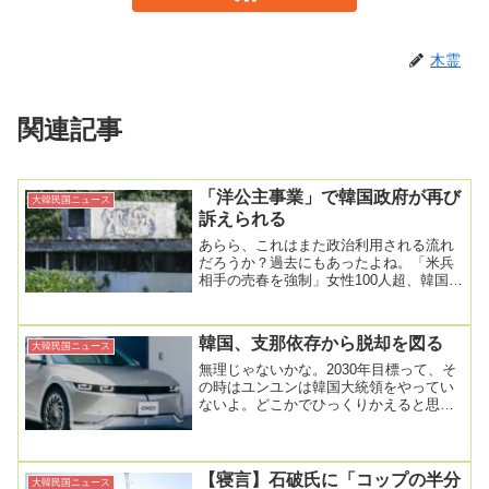
木霊
関連記事
「洋公主事業」で韓国政府が再び
大韓民国ニュース
訴えられる
あらら、これはまた政治利用される流れ
だろうか？過去にもあったよね。「米兵
相手の売春を強制」女性100人超、韓国政
府を提訴 米軍を告発2025年9月10日
10:...
韓国、支那依存から脱却を図る
大韓民国ニュース
無理じゃないかな。2030年目標って、そ
の時はユンユンは韓国大統領をやってい
ないよ。どこかでひっくりかえると思う
よ。「中国だけを信じたらまた不意打
ち」… 核心資...
【寝言】石破氏に「コップの半分
大韓民国ニュース