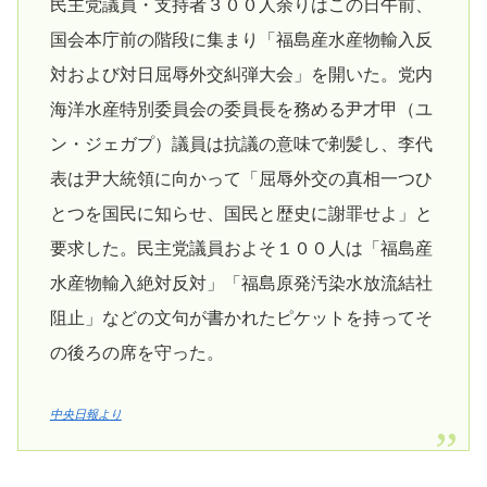
民主党議員・支持者３００人余りはこの日午前、
国会本庁前の階段に集まり「福島産水産物輸入反
対および対日屈辱外交糾弾大会」を開いた。党内
海洋水産特別委員会の委員長を務める尹才甲（ユ
ン・ジェガプ）議員は抗議の意味で剃髪し、李代
表は尹大統領に向かって「屈辱外交の真相一つひ
とつを国民に知らせ、国民と歴史に謝罪せよ」と
要求した。民主党議員およそ１００人は「福島産
水産物輸入絶対反対」「福島原発汚染水放流結社
阻止」などの文句が書かれたピケットを持ってそ
の後ろの席を守った。
中央日報より