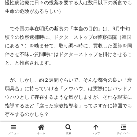
慢性病治療に日々の投薬を要する人は数日以下の断食でも
生命の危険があるらしい）
で今回の李在明氏の断食の「本当の目的」は、9月中旬
頃？の検察逮捕時に、ドクターストップor警察病院（韓国
にある？）を噛ませて、取り調べ時に、買収した医師を同
伴させ不味い質問時にはドクターストップを掛けさせるこ
と、と推察されます。
が、しかし、約２週間ぐらいで、そんな都合の良い「衰
弱具合」に持っていける「ノウハウ」は実際にはバッドノ
ウハウとして存在するような気がしますが、それを現実に
指導するほど「腐った宗教指導者」ってさすがに韓国でも
存在するのかしら？
と言うか、それほどの「断食行のノウハウや経験」を持
メニュー
ホーム
検索
トップ
サイドバー