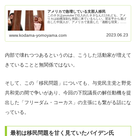
アメリカで急増している支那人移民
このネタはyoutubeで仕入れたネタなんだけれども、アメ
リカは結構深刻な局面に来ているらしい。習近平から逃げ
出した中国人が、アメリカで直面した「過酷な現実」…！
その原因となったとある「薬物」の名前2023.05.25米国で
不法移民の即時送...
2023.06.23
www.kodama-yomoyama.com
内部で壊れつつあるというのは、こうした活動家が増えて
きていることと無関係ではない。
そして、この「移民問題」についても、与党民主党と野党
共和党の間で争いがあり、今回の下院議長の解任動機を提
出した「フリーダム・コーカス」の主張にも繋がる話にな
っている。
最初は移民問題を甘く見ていたバイデン氏