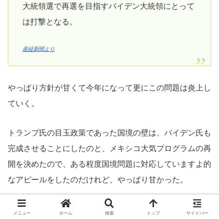
大統領選で再選を目指すバイデン大統領にとって
は打撃となる。
産経新聞より
やっぱり方針が甘くて今年になって更にこの問題は炎上し
ていく。
トランプ氏の目玉政策であった国境の壁は、バイデン氏も
完成させることにしたのと、メキシコ大気プログラムの再
開を決めたので、ある程度国境問題に対応していますよ的
なアピールをしたのだけれど、やっぱり甘かった。
不法に国境を越えて亡命申請した人は、その申請を認める
メニュー
ホーム
検索
トップ
サイドバー