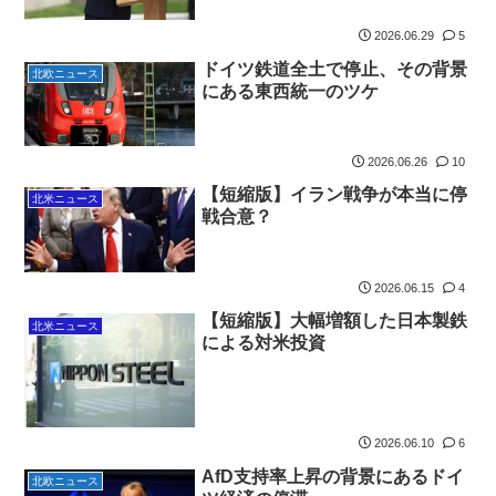
2026.06.29
5
ドイツ鉄道全土で停止、その背景
北欧ニュース
にある東西統一のツケ
2026.06.26
10
【短縮版】イラン戦争が本当に停
北米ニュース
戦合意？
2026.06.15
4
【短縮版】大幅増額した日本製鉄
北米ニュース
による対米投資
2026.06.10
6
AfD支持率上昇の背景にあるドイ
北欧ニュース