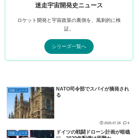
迷走宇宙開発史ニュース
ロケット開発と宇宙政策の裏側を、風刺的に検
証。
シリーズ一覧へ
NATO司令部でスパイが摘発され
北欧ニュース
る
2026.07.26
4
ドイツの戦闘ドローン計画が暗礁
北欧ニュース