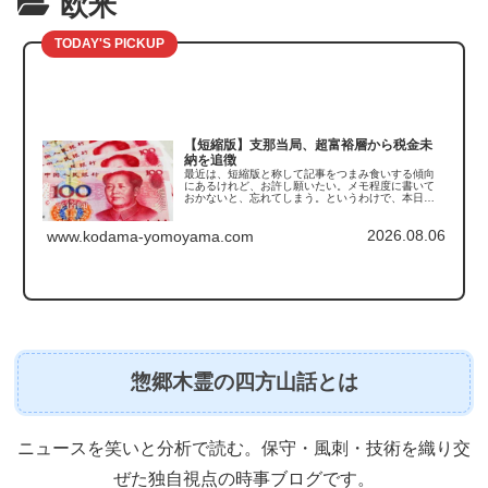
欧米
TODAY'S PICKUP
【短縮版】支那当局、超富裕層から税金未
納を追徴
最近は、短縮版と称して記事をつまみ食いする傾向
にあるけれど、お許し願いたい。メモ程度に書いて
おかないと、忘れてしまう。というわけで、本日触
れるのは支那の「税金未納の追徴」の話である。こ
の記事を読んで真っ先に思い出したのがこちら。
2026.08.06
「豚は太らせ...
www.kodama-yomoyama.com
惣郷木霊の四方山話とは
ニュースを笑いと分析で読む。保守・風刺・技術を織り交
ぜた独自視点の時事ブログです。