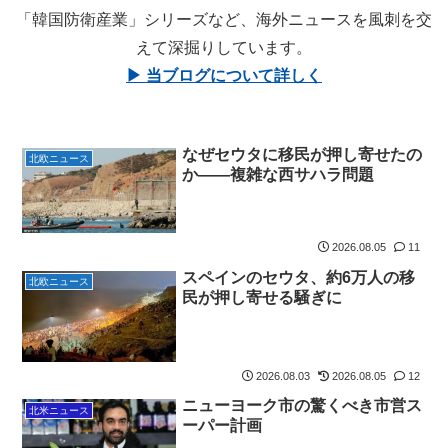
「韓国防衛産業」シリーズなど、海外ニュースを風刺を交
えて深掘りしています。
▶ 当ブログについて詳しく
なぜセウタに移民が押し寄せたの
北欧ニュース
か――複雑な西サハラ問題
2026.08.05
11
スペインのセウタ、約6万人の移
北欧ニュース
民が押し寄せる騒ぎに
2026.08.03
2026.08.05
12
ニューヨーク市の驚くべき市営ス
北米ニュース
ーパー計画