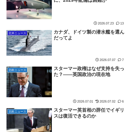
に、2029年配備は困難か
2026.07.23
13
カナダ、ドイツ製の潜水艦を選ん
北米ニュース
だってよ
2026.07.07
7
スターマー政権はなぜ支持を失っ
北欧ニュース
た？――英国政治の現在地
2026.07.01
2026.07.02
6
スターマー英首相の辞任でイギリ
北欧ニュース
スは復活できるのか