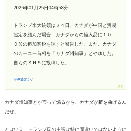
2026年01月25日04時58分
トランプ米大統領は２４日、カナダが中国と貿易
協定を結んだ場合、カナダからの輸入品に１０
０％の追加関税を課すと警告した。また、カナダ
のカーニー首相を「カナダ州知事」とやゆした。
自らのＳＮＳに投稿した。
時事通信より
カナダ州知事とか言って煽るから、カナダが臍を曲げるん
だぜ。
とはいえ、トランプ氏の主張は特に間違いではないように