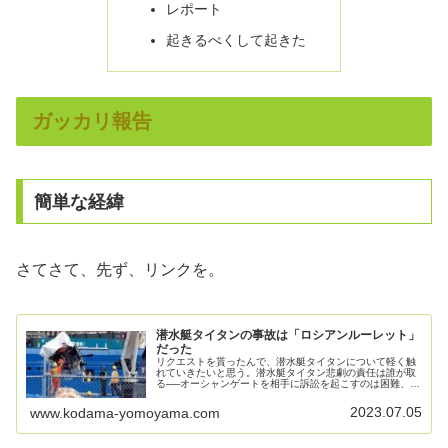
レポート
起きるべくして起きた
ガッカリ報告
簡単な経緯
さてさて、先ず、リンクを。
潜水艇タイタンの事故は「ロシアンルーレット」
だった
リクエストを貰ったんで、潜水艇タイタンについて軽く触
れていきたいと思う。潜水艇タイタン悲劇の責任は誰が取
る──オーシャンゲートを相手に訴訟を起こすのは困難、遺
族は誰を責めればいい？2023年6月27日（火）13時10分
＜「たとえ死んでも責任...
2023.07.05
www.kodama-yomoyama.com