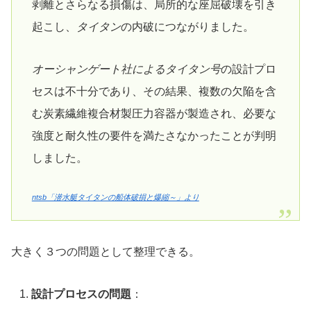
剥離とさらなる損傷は、局所的な座屈破壊を引き
起こし、
タイタン
の内破につながりました。
オーシャンゲート社によるタイタン号
の設計プロ
セスは不十分であり、その結果、複数の欠陥を含
む炭素繊維複合材製圧力容器が製造され、必要な
強度と耐久性の要件を満たさなかったことが判明
しました。
ntsb「潜水艇タイタンの船体破損と爆縮～」より
大きく３つの問題として整理できる。
設計プロセスの問題
：