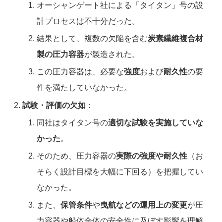
オーシャンゲート社による「タイタン」号の設
計プロセスは不十分だった。
結果として、複数の欠陥を含む
炭素繊維複合材
製の圧力容器
が製造された。
この圧力容器は、必要な
強度
および
耐久性
の要
件を満たしていなかった。
試験・評価の欠如
：
同社はタイタン号の
適切な試験を実施していな
かった
。
そのため、圧力容器の
実際の強度や耐久性
（お
そらく設計目標を大幅に下回る）を把握してい
なかった。
また、
保管条件
や
曳航などの運用上の変更
が圧
力容器や船体全体の安全性に及ぼす影響を理解