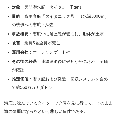
対象
：民間潜水艇「タイタン（Titan）」
目的
：豪華客船「タイタニック号」（水深3800ｍ）
の残骸への潜航・探査
事故概要
：潜航中に耐圧殻が破損し、船体が圧壊
被害
：乗員5名全員が死亡
運用会社
：オーシャンゲート社
その後の経過
：連絡途絶後に破片が発見され、全損
が確認
推定価値
：潜水艇および発進・回収システムを含め
て約560万カナダドル
海底に沈んでいるタイタニック号を見に行って、そのまま
海の藻屑になったという悲しい事件である。