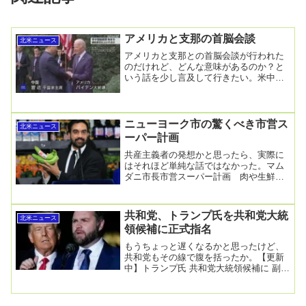
アメリカと支那の首脳会談
北米ニュース
アメリカと支那との首脳会談が行われた
のだけれど、どんな意味があるのか？と
いう話を少し言及して行きたい。米中首
脳会談終わる 関係安定化はかれるか焦点
2023年11...
ニューヨーク市の驚くべき市営ス
北米ニュース
ーパー計画
共産主義者の発想かと思ったら、実際に
はそれほど単純な話ではなかった。マム
ダニ市長市営スーパー計画 肉や生鮮食
品を30％割引で提供へ7/28(火) 13:47配
信...
共和党、トランプ氏を共和党大統
北米ニュース
領候補に正式指名
もうちょっと遅くなるかと思ったけど、
共和党もその線で腹を括ったか。【更新
中】トランプ氏 共和党大統領候補に 副大
統領候補は39歳2024年7月16日 8時38
分...