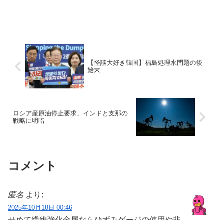
【怪談大好き韓国】福島処理水問題の後
始末
ロシア産原油停止要求、インドと支那の
戦略に明暗
コメント
匿名
より:
2025年10月18日 00:46
せめて繊維強化金属ならひずみゲージの使用や非