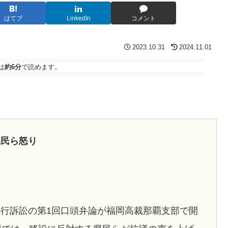
はてブ
LinkedIn
コメント
2023.10.31
2024.11.01
は
約6分
で読めます。
県民ら怒り
行訴訟の第1回口頭弁論が福岡高裁那覇支部で開