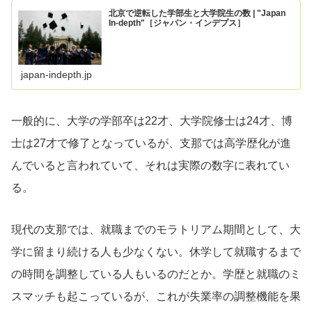
北京で逆転した学部生と大学院生の数 | "Japan
In-depth"［ジャパン・インデプス］
japan-indepth.jp
一般的に、大学の学部卒は22才、大学院修士は24才、博
士は27才で修了となっているが、支那では高学歴化が進
んでいると言われていて、それは実際の数字に表れてい
る。
現代の支那では、就職までのモラトリアム期間として、大
学に留まり続ける人も少なくない。休学して就職するまで
の時間を調整している人もいるのだとか。学歴と就職のミ
スマッチも起こっているが、これが失業率の調整機能を果