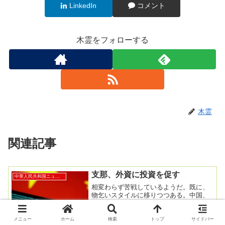
LinkedIn
コメント
木霊をフォローする
木霊
関連記事
支那、外資に投資を促す
中華人民共和国ニュース
相変わらず苦戦しているようだ。既に、
物乞いスタイルに移りつつある。中国、
外資に再投資奨励 対中投資の減少に対
応2025年7月18日午後 6:46 GMT+920...
メニュー
ホーム
検索
トップ
サイドバー