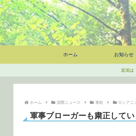
ホーム
お知らせ
近況は
ホーム
国際ニュース
東欧
ロシアニ
軍事ブローガーも粛正してい