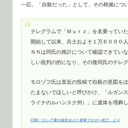
一応、「自殺だった」として、その根拠につ
テレグラムで「Ｍｕｒｚ」を名乗ってい
開始して以来、兵士およそ１万６０００
ＮＮは同氏の推計について確認できてい
しい批判の的になり、その後同氏のテレ
モロゾフ氏は直近の投稿で自殺の意図を
たまないでほしいと呼びかけ、「ルガン
ライナのルハンスク州）」に遺体を埋葬
CNN「ロシア軍の損失伝えた軍事ブロガー死亡」より