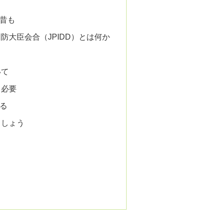
昔も
防大臣会合（JPIDD）とは何か
いて
も必要
る
ましょう
く