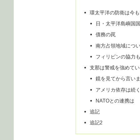
環太平洋の防衛は今も
日・太平洋島嶼国国
債務の罠
南方占領地域につ
フィリピンの協力
支那は警戒を強めてい
鏡を見てから言い
アメリカ依存は続
NATOとの連携は
追記
追記2