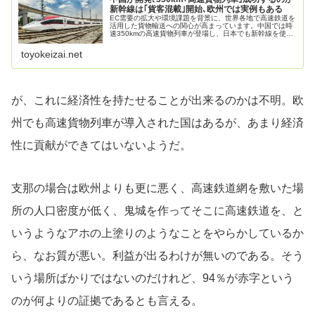
新幹線は｢貨客混載｣開始､欧州では実例もある
EC需要の拡大や環境課題を背景に、世界各地で高速鉄道を
活用した貨物輸送への関心が高まっています。中国では時
速350kmの高速貨物列車が登場し、日本でも新幹線を使っ
た宅配便輸送が開始されました。旅客鉄道の新たな可能性
とその未来を探ります。（こ...
toyokeizai.net
が、これに経済性を持たせることが出来るのかは不明。欧
州でも高速貨物列車が導入された国はあるが、あまり経済
性に貢献ができてはいないようだ。
支那の場合は欧州よりも更に悪く、高速鉄道網を敷いた場
所の人口密度が低く、鬼城を作ってそこに高速鉄道を、と
いうようなアホの上塗りのようなことをやらかしているか
ら、なお質が悪い。利益が出るわけが無いのである。そう
いう場所ばかりではないのだけれど、94％が赤字という
のが何よりの証拠であるとも言える。