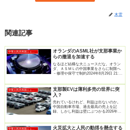
木霊
関連記事
オランダのASML社が支那事業か
中華人民共和国ニュース
らの撤退を加速する
なるほど結構な大ニュースだな。オラン
ダ、ＡＳＭＬの中国事業をさらに制限へ
－修理や保守で制約2024年8月29日 21:13
JSTオランダ政府は同国の半導体製造...
支那製EVは薄利多売の世界に突
中華人民共和国ニュース
入？
売れているけれど、利益は出ないのか。
中国自動車市場、過去最高の売上を記
録、しかし利益は壁にぶつかる2026年1
月29日 午前3時30分 (GMT+8)中国自動
車...
火災拡大と人民の動揺を懸念する
中華人民共和国ニュース