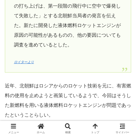
の打ち上げは、第一段階の飛行中に空中で爆発し
て失敗した」とする北朝鮮当局者の発言を伝え
た。新たに開発した液体燃料ロケットエンジンが
原因の可能性があるものの、他の要因についても
調査を進めているとした。
ロイターより
近年、北朝鮮はロシアからのロケット技術を元に、有害燃
料の使用を止めようと画策しているようで、今回はそうし
た新燃料を用いる液体燃料ロケットエンジンが問題であっ
たということらしい。
メニュー
ホーム
検索
トップ
サイドバー
北朝鮮では、何か失敗すると良く銃殺刑になるニュースが