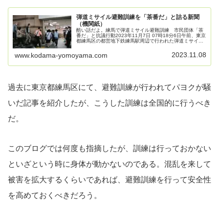
弾道ミサイル避難訓練を「茶番だ」と詰る新聞
（機関紙）
酷い話だよ。練馬で弾道ミサイル避難訓練 市民団体「茶
番だ」と抗議行動2023年11月7日 07時18分6日午前、東京
都練馬区の都営地下鉄練馬駅周辺で行われた弾道ミサイル
飛来を想定した避難訓練。通勤や通学客らが行き交う中、
一帯は物々しい雰囲気...
2023.11.08
www.kodama-yomoyama.com
過去に東京都練馬区にて、避難訓練が行われてパヨクが騒
いだ記事を紹介したが、こうした訓練は全国的に行うべき
だ。
このブログでは何度も指摘したが、訓練は行っておかない
といざという時に身体が動かないのである。混乱を来して
被害を拡大するくらいであれば、避難訓練を行って安全性
を高めておくべきだろう。