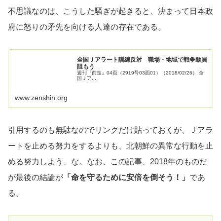
不思議なのは、こうした騒ぎが起きると、決まって日本政
府に怒りの矛先を向ける人達の存在である。
全国Ｊアラート訓練反対 職場・地域で戦争動員
阻もう
週刊『前進』04頁（2919号03面01）（2018/02/26） 全
国Ｊア...
www.zenshin.org
引用するのも無駄なのでリンクだけ貼っておくが、Ｊアラ
ートを止める努力をするよりも、北朝鮮の異常な行動を止
める努力しよう、な。なお、この記事、2018年のものだ
が最後の結論が
「命を守るために安倍を倒そう！」
であ
る。