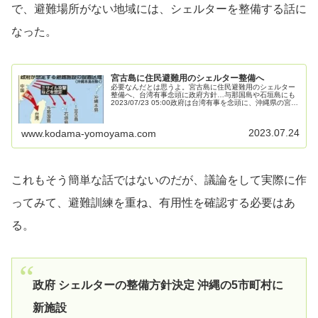
で、避難場所がない地域には、シェルターを整備する話に
なった。
宮古島に住民避難用のシェルター整備へ
必要なんだとは思うよ。宮古島に住民避難用のシェルター
整備へ、台湾有事念頭に政府方針…与那国島や石垣島にも
2023/07/23 05:00政府は台湾有事を念頭に、沖縄県の宮古
島（宮古島市）に住民が避難するシェルターを整備する方
針を固めた。来年...
2023.07.24
www.kodama-yomoyama.com
これもそう簡単な話ではないのだが、議論をして実際に作
ってみて、避難訓練を重ね、有用性を確認する必要はあ
る。
政府 シェルターの整備方針決定 沖縄の5市町村に
新施設