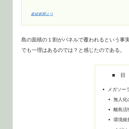
産経新聞より
島の面積の１割がパネルで覆われるという事
でも一理はあるのでは？と感じたのである。
■ 目
メガソー
無人化
離島活
環境維