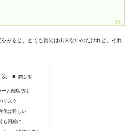
実をみると、とても賛同は出来ないのだけれど。それ
 次 ■
ラーと離島防衛
のリスク
性化は難しい
持も困難に