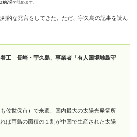
は
約7分
で読めます。
批判的な発言をしてきた。ただ、宇久島の記事を読ん
ー着工 長崎・宇久島、事業者「有人国境離島守
れも佐世保市）で来週、国内最大の太陽光発電所
すれば両島の面積の１割が中国で生産された太陽