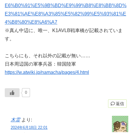
E6%B0%91%E5%9B%BD%E9%99%B8%E8%BB%8D%
E3%81%AE%E8%A3%85%E5%82%99%E5%93%81%E
4%B8%80%E8%A6%A7
※真ん中辺に、唯一、K1AVLB戦車橋が記載されていま
す。
こちらにも、それ以外の記載が無い……
日本周辺国の軍事兵器：韓国陸軍
https://w.atwiki.jp/namacha/pages/4.html
0
返信
木霊
より:
2024年6月18日 22:01