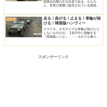
陸軍歩兵隊の主力兵器である。もちろ
ん、世界の軍隊に販売されている韓国の
名品武器でもある（笑）。しかし、登場
当初はさま...
走る！曲がる！止まる！車輪が抜
韓国陸軍
ける！韓国版ハンヴィー
イマドキ、オモチャでも車輪が抜けたり
しないものだが。【走行中に脱輪する
『韓国版ハンビ』・・・それでも乗り続
ける？】記事入力2020.10.17 午後9:42
、...
スポンサーリンク