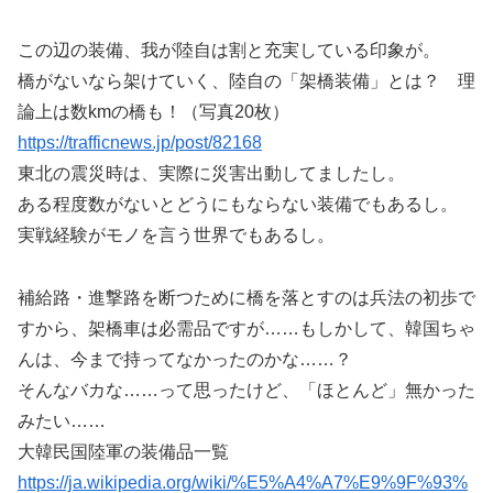
この辺の装備、我が陸自は割と充実している印象が。
橋がないなら架けていく、陸自の「架橋装備」とは？ 理
論上は数kmの橋も！（写真20枚）
https://trafficnews.jp/post/82168
東北の震災時は、実際に災害出動してましたし。
ある程度数がないとどうにもならない装備でもあるし。
実戦経験がモノを言う世界でもあるし。
補給路・進撃路を断つために橋を落とすのは兵法の初歩で
すから、架橋車は必需品ですが……もしかして、韓国ちゃ
んは、今まで持ってなかったのかな……？
そんなバカな……って思ったけど、「ほとんど」無かった
みたい……
大韓民国陸軍の装備品一覧
https://ja.wikipedia.org/wiki/%E5%A4%A7%E9%9F%93%