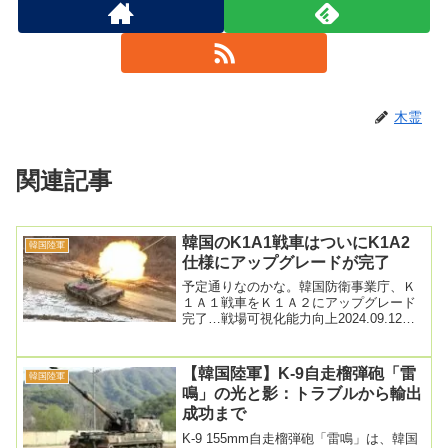
木霊
関連記事
韓国のK1A1戦車はついにK1A2
韓国陸軍
仕様にアップグレードが完了
予定通りなのかな。韓国防衛事業庁、Ｋ
１Ａ１戦車をＫ１Ａ２にアップグレード
完了…戦場可視化能力向上2024.09.12
14:20韓国防衛事業庁が陸軍と海兵隊に
配...
【韓国陸軍】K-9自走榴弾砲「雷
韓国陸軍
鳴」の光と影：トラブルから輸出
成功まで
K-9 155mm自走榴弾砲「雷鳴」は、韓国