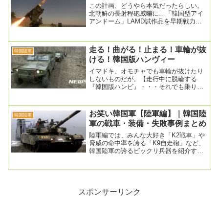
この計画、どうやら本気だったらしい。
北朝鮮の長射程砲威嚇に…「韓国型アイ
アンドーム」LAMD試作品を早期戦力化
2026.04.05 10:20韓国軍当局が北朝鮮...
走る！曲がる！止まる！車輪が抜
韓国陸軍
ける！韓国版ハンヴィー
イマドキ、オモチャでも車輪が抜けたり
しないものだが。【走行中に脱輪する
『韓国版ハンビ』・・・それでも乗り続
ける？】記事入力2020.10.17 午後9:42
、...
お笑い韓国軍【陸軍編】｜韓国陸
韓国陸軍
軍の戦車・装備・失敗事例まとめ
陸軍編では、みんな大好き「K2戦車」や
脅威の命中率を誇る「K9自走砲」など、
韓国陸軍の誇るビックリ兵器を紹介す
る。最近は世界でも人気だ。
スポンサーリンク