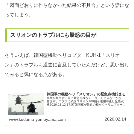
「図面どおりに作らなかった結果の不具合」という話にな
ってしまう。
スリオンのトラブルにも疑惑の目が
そういえば、韓国型機動ヘリコプターKUH-1「スリオ
ン」のトラブルも過去に言及していたんだけど、思い出し
てみると気になる点がある。
韓国軍の機動ヘリ「スリオン」の緊急点検始まる
事故が発生する前に緊急点検なら、良いんじゃないかな。
韓国軍、コブラに続きスリオン200機も運用中止し緊急点
検2026.02.12 17:57韓国軍が最近の相次ぐヘリコプター事
故に対応し国産機動ヘリコプターKUH-1「スリオン」シリ
ーズの運用…
2026.02.14
www.kodama-yomoyama.com