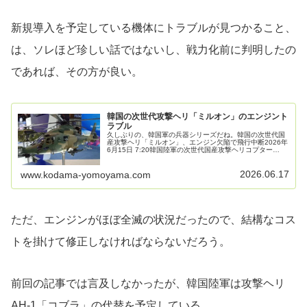
新規導入を予定している機体にトラブルが見つかること、
は、ソレほど珍しい話ではないし、戦力化前に判明したの
であれば、その方が良い。
韓国の次世代攻撃ヘリ「ミルオン」のエンジント
ラブル
久しぶりの、韓国軍の兵器シリーズだね。韓国の次世代国
産攻撃ヘリ「ミルオン」、エンジン欠陥で飛行中断2026年
6月15日 7:20韓国陸軍の次世代国産攻撃ヘリコプター
（LAH）「ミルオン」でエンジンの欠陥が見つかり、飛行
が中断されたことが分か…
2026.06.17
www.kodama-yomoyama.com
ただ、エンジンがほぼ全滅の状況だったので、結構なコス
トを掛けて修正しなければならないだろう。
前回の記事では言及しなかったが、韓国陸軍は攻撃ヘリ
AH-1「コブラ」の代替を予定している。