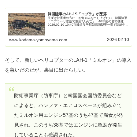
韓国陸軍のAH-1S「コブラ」が墜落
先ずは被害者の方に、お悔やみを申し上げたい。韓国陸軍
「コブラヘリ墜落で准尉2人死亡」…40年前の老朽機種
2026.02.10 10:40京畿道加平郡朝宗面縣里一帯で訓練中だ
った陸軍コブラヘリコプター（AH－1S）が9日午前11時4
分ごろ墜落…
2026.02.10
www.kodama-yomoyama.com
そして、新しいヘリコプターのLAH-1「ミルオン」の導入
を急いだのだが、裏目に出たらしい。
防衛事業庁（防事庁）と韓国国会国防委員会など
によると、ハンファ・エアロスペースが組み立て
たミルオン用エンジン57基のうち47基で腐食が発
見され、このうち38基ではエンジンに亀裂が発生
していることも確認された。