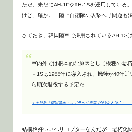
ただ、未だにAH-1FやAH-1Sを運用して
けど、確かに、陸上自衛隊の攻撃ヘリ問題も
さておき、韓国陸軍で採用されているAH-1S
軍内外では根本的な原因として機種の老朽
－1Sは1988年に導入され、機齢が40年
ら順次退役する予定だ。
中央日報「韓国陸軍「コブラヘリ墜落で准尉2人死亡」～
結構格好いいヘリコプターなんだが、老朽化