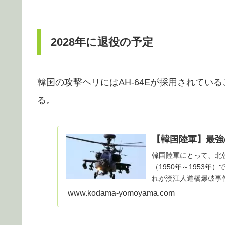
2028年に退役の予定
韓国の攻撃ヘリにはAH-64Eが採用されてい
る。
【韓国陸軍】最強
韓国陸軍にとって、北
（1950年～1953
れが漢江人道橋爆破事
れば分かるのでこ...
www.kodama-yomoyama.com