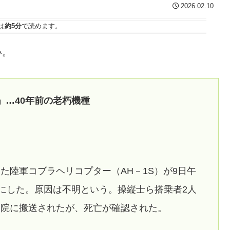
2026.02.10
は
約5分
で読めます。
い。
」…40年前の老朽機種
た陸軍コブラヘリコプター（AH－1S）が9日午
かにした。原因は不明という。操縦士ら搭乗者2人
病院に搬送されたが、死亡が確認された。