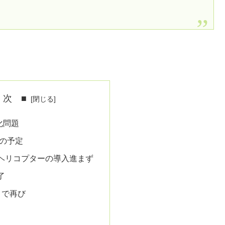
 次 ■
化問題
役の予定
ヘリコプターの導入進まず
了
りで再び