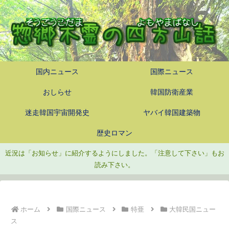
国内ニュース
国際ニュース
おしらせ
韓国防衛産業
迷走韓国宇宙開発史
ヤバイ韓国建築物
歴史ロマン
近況は「お知らせ」に紹介するようにしました。「注意して下さい」もお
読み下さい。
ホーム
国際ニュース
特亜
大韓民国ニュー
ス