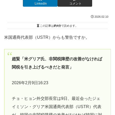
LinkedIn
コメント
2026.02.10
この記事は
約4分
で読めます。
米国通商代表部（USTR）からも警告ですか。
趙賢「米グリア氏、非関税障壁の改善がなければ
関税を引き上げるべきだと発言」
2026年2月9日16:23
チョ・ヒョン外交部長官は9日、最近会ったジェ
イミソン・グリア米国通商代表部（USTR）代表
が、韓国の非関税障壁の改善がなければ韓国に対