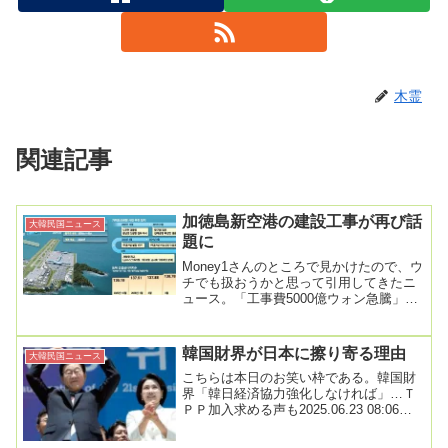
木霊
関連記事
加徳島新空港の建設工事が再び話
大韓民国ニュース
題に
Money1さんのところで見かけたので、ウ
チでも扱おうかと思って引用してきたニ
ュース。「工事費5000億ウォン急騰」…
韓国の建設会社が「加徳島空港パニッ
ク」20...
韓国財界が日本に擦り寄る理由
大韓民国ニュース
こちらは本日のお笑い枠である。韓国財
界「韓日経済協力強化しなければ」…Ｔ
ＰＰ加入求める声も2025.06.23 08:06韓
日国交正常化６０周年を迎え財界で２
国...