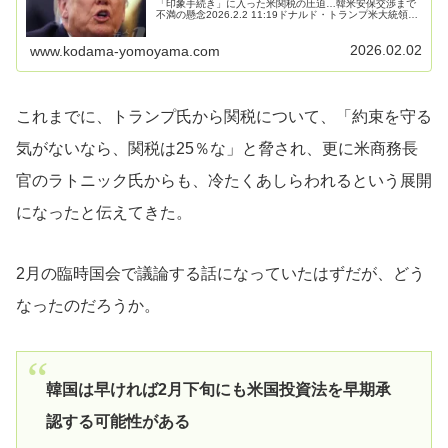
「印象手続き」に入った米関税の圧迫…韓米安保交渉まで
不満の懸念2026.2.2 11:19ドナルド・トランプ米大統領が
予告した韓国に対する関税引き上げ措置が現実化する可能
性が高まっている。...
2026.02.02
www.kodama-yomoyama.com
これまでに、トランプ氏から関税について、「約束を守る
気がないなら、関税は25％な」と脅され、更に米商務長
官のラトニック氏からも、冷たくあしらわれるという展開
になったと伝えてきた。
2月の臨時国会で議論する話になっていたはずだが、どう
なったのだろうか。
韓国は早ければ2月下旬にも米国投資法を早期承
認する可能性がある