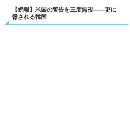
【続報】米国の警告を三度無視――更に
脅される韓国