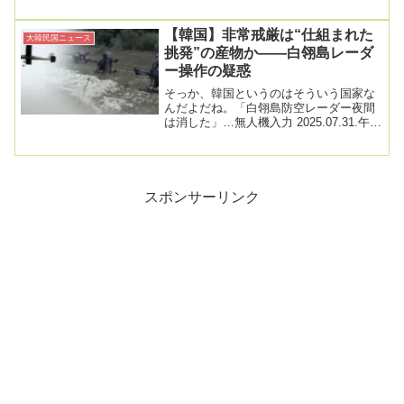
【韓国】非常戒厳は“仕組まれた
大韓民国ニュース
挑発”の産物か――白翎島レーダ
ー操作の疑惑
そっか、韓国というのはそういう国家な
んだよだね。「白翎島防空レーダー夜間
は消した」…無人機入力 2025.07.31.午後
2時 修正 2025.07.31.午後...
スポンサーリンク