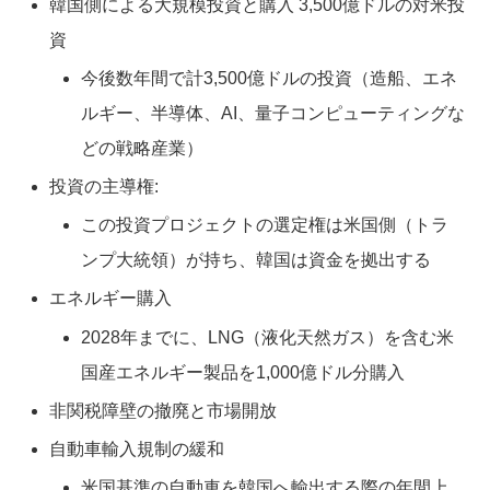
韓国側による大規模投資と購入 3,500億ドルの対米投
資
今後数年間で計3,500億ドルの投資（造船、エネ
ルギー、半導体、AI、量子コンピューティングな
どの戦略産業）
投資の主導権:
この投資プロジェクトの選定権は米国側（トラ
ンプ大統領）が持ち、韓国は資金を拠出する
エネルギー購入
2028年までに、LNG（液化天然ガス）を含む米
国産エネルギー製品を1,000億ドル分購入
非関税障壁の撤廃と市場開放
自動車輸入規制の緩和
米国基準の自動車を韓国へ輸出する際の年間上