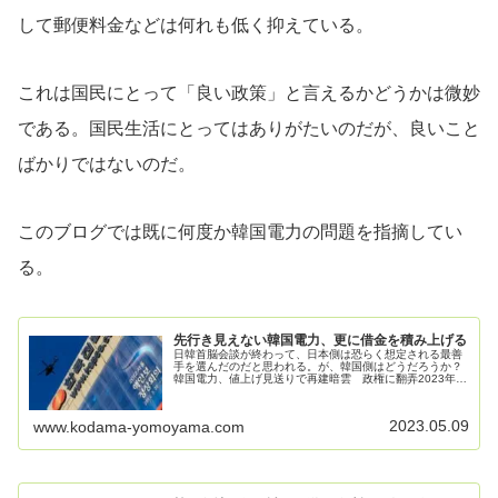
して郵便料金などは何れも低く抑えている。
これは国民にとって「良い政策」と言えるかどうかは微妙
である。国民生活にとってはありがたいのだが、良いこと
ばかりではないのだ。
このブログでは既に何度か韓国電力の問題を指摘してい
る。
先行き見えない韓国電力、更に借金を積み上げる
日韓首脳会談が終わって、日本側は恐らく想定される最善
手を選んだのだと思われる。が、韓国側はどうだろうか？
韓国電力、値上げ見送りで再建暗雲 政権に翻弄2023年4
月20日 17:45韓国電力が電気料金改定を巡って政権に翻弄
されている。燃料高を...
2023.05.09
www.kodama-yomoyama.com