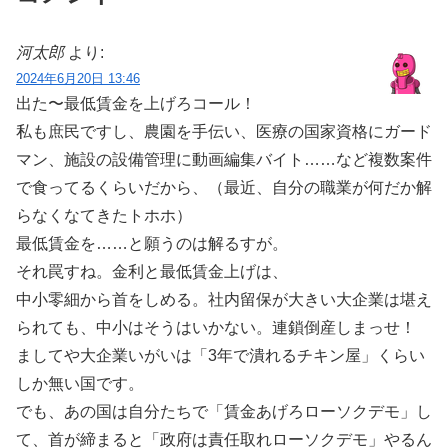
河太郎
より:
2024年6月20日 13:46
出た〜最低賃金を上げろコール！
私も庶民ですし、農園を手伝い、医療の国家資格にガード
マン、施設の設備管理に動画編集バイト……など複数案件
で食ってるくらいだから、（最近、自分の職業が何だか解
らなくなてきたトホホ）
最低賃金を……と願うのは解るすが。
それ罠すね。金利と最低賃金上げは、
中小零細から首をしめる。社内留保が大きい大企業は堪え
られても、中小はそうはいかない。連鎖倒産しまっせ！
ましてや大企業いがいは「3年で潰れるチキン屋」くらい
しか無い国です。
でも、あの国は自分たちで「賃金あげろローソクデモ」し
て、首が締まると「政府は責任取れローソクデモ」やるん