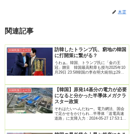
木霊
関連記事
訪韓したトランプ氏、窮地の韓国
大韓民国ニュース
に打開策に繋がる？
うわぁ。韓国、トランプ氏に「金の王
冠」贈呈 韓国最高勲章も授与2025年10
月29日 23:58韓国の李在明大統領は29
日、韓国南東部の慶州で会談したトラン
プ米...
【韓国】原発14基分の電力が必要
大韓民国ニュース
になると分かった半導体メガクラ
スター政策
それはたいへんだねー。電力網法、国会
で足かせをかけられ...半導体「送電高速
道路」に支障入力 : 2024-05-27 17:53:19
修正 : 2024-0...