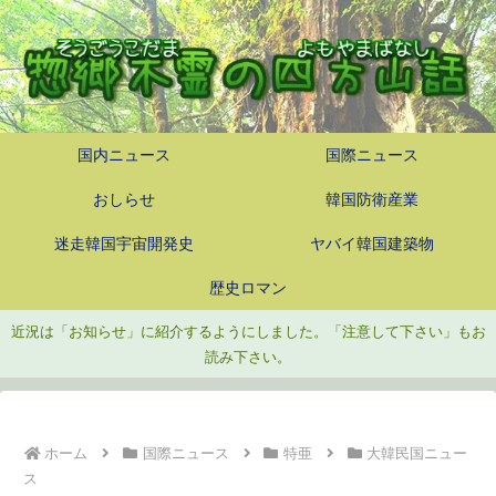
国内ニュース
国際ニュース
おしらせ
韓国防衛産業
迷走韓国宇宙開発史
ヤバイ韓国建築物
歴史ロマン
近況は「お知らせ」に紹介するようにしました。「注意して下さい」もお
読み下さい。
ホーム
国際ニュース
特亜
大韓民国ニュー
ス