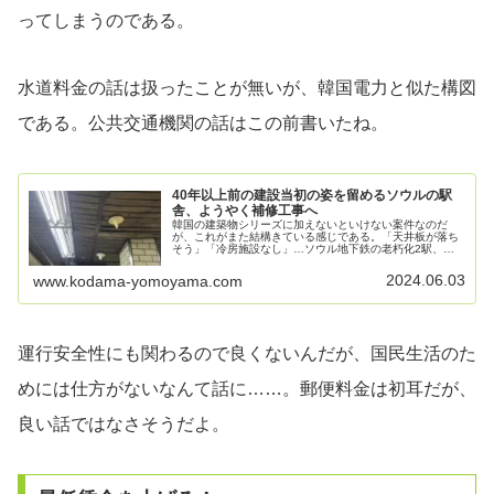
ってしまうのである。
水道料金の話は扱ったことが無いが、韓国電力と似た構図
である。公共交通機関の話はこの前書いたね。
40年以上前の建設当初の姿を留めるソウルの駅
舎、ようやく補修工事へ
韓国の建築物シリーズに加えないといけない案件なのだ
が、これがまた結構きている感じである。「天井板が落ち
そう」「冷房施設なし」…ソウル地下鉄の老朽化2駅、よ
うやく補修2024年6月2日 15:00ソウル地下鉄2号線の阿峴
駅と2・5号線の忠正路...
2024.06.03
www.kodama-yomoyama.com
運行安全性にも関わるので良くないんだが、国民生活のた
めには仕方がないなんて話に……。郵便料金は初耳だが、
良い話ではなさそうだよ。