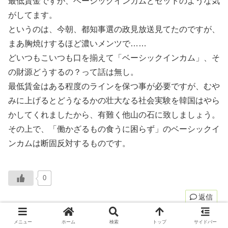
最低賃金ですが、ベーシックインカムとセットのような気
がしてます。
というのは、今朝、都知事選の政見放送見てたのですが、
まあ胸焼けするほど濃いメンツで……
どいつもこいつも口を揃えて「ベーシックインカム」、そ
の財源どうするの？って話は無し。
最低賃金はある程度のラインを保つ事が必要ですが、むや
みに上げるとどうなるかの壮大なる社会実験を韓国はやら
かしてくれましたから、有難く他山の石に致しましょう。
その上で、「働かざるもの食うに困らず」のベーシックイ
ンカムは断固反対するものです。
0
返信
メニュー
ホーム
検索
トップ
サイドバー
木霊
より: