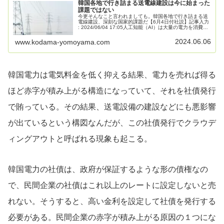
韓国各地で行き詰まる送電線建設は今に始まった
課題ではない
今更そんなこと言われましても。韓国各地で行き詰まる送
電線建設、深刻な国家的課題だ【6月4日付社説】記事入力
: 2024/06/04 17:05人工知能（AI）は大量の電力を消費す
る。ところが韓国で、電力を送る送配電網の建設に深刻な
支障が生...
2024.06.06
www.kodama-yomoyama.com
韓国電力は電気料金を低く抑える結果、電力を売れば得る
ほど赤字が積み上がる構造になっていて、それを社債発行
で賄っている。その結果、送電設備の建設などにも悪影響
が出ているという構図なんだが、この社債発行でクラウデ
ィングアウトと呼ばれる現象も起こる。
韓国電力の社債は、政府が保証するような形の債権なの
で、民間企業の社債はこれ以上のレートに設定しないと売
れない。そうすると、高い金利を設定して社債を発行する
必要がある。民間企業の赤字が積み上がる原因の１つにな