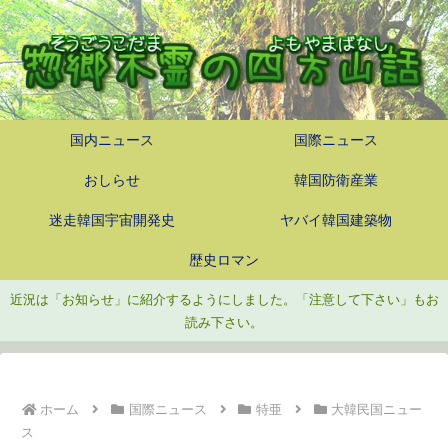
国内ニュース
国際ニュース
おしらせ
韓国防衛産業
迷走韓国宇宙開発史
ヤバイ韓国建築物
歴史ロマン
近況は「お知らせ」に紹介するようにしました。「注意して下さい」もお
読み下さい。
ホーム
国際ニュース
特亜
大韓民国ニュー
ス