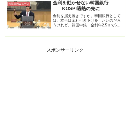
金利を動かせない韓国銀行
大韓民国ニュース
――KOSPI過熱の先に
金利を据え置きですか。韓国銀行として
は、本当は金利引き下げをしたいのだろ
うけれど。韓国中銀 金利年2.5％で6会
合連続据え置き＝住宅価格・為替不安で
2026.0...
スポンサーリンク