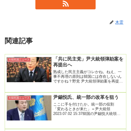
木霊
関連記事
「共に民主党」尹大統領弾劾案を
大韓民国ニュース
再提出へ
熟成した民主主義がコレかね。ねえ、一
事不再理の原則は韓国には存在しないん
ですかね？野党 尹大統領弾劾案を再提出
へ 14日に再採決目指すWrite: 2024-1...
尹錫悦氏、統一部の改革を狙う
大韓民国ニュース
ここに手を付けたか。統一部の役割
「変わるときが来た」＝尹大統領
2023.07.02 15:37韓国の尹錫悦大統領は
２日、統一部の役割について「これまで
対北（対...