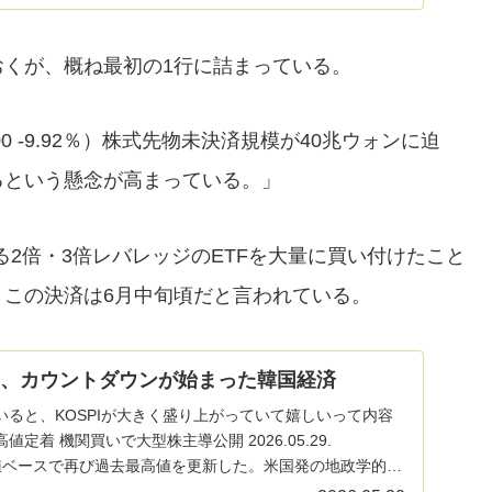
くが、概ね最初の1行に詰まっている。
000 -9.92％）株式先物未決済規模が40兆ウォンに迫
るという懸念が高まっている。」
2倍・3倍レバレッジのETFを大量に買い付けたこと
この決済は6月中旬頃だと言われている。
見る、カウントダウンが始まった韓国経済
ると、KOSPIが大きく盛り上がっていて嬉しいって内容
値定着 機関買いで大型株主導公開 2026.05.29.
数が終値ベースで再び過去最高値を更新した。米国発の地政学的…