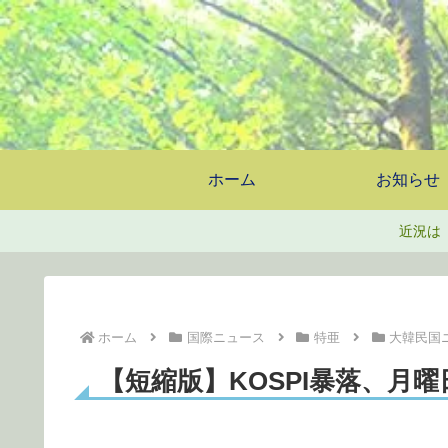
ホーム
お知らせ
近況は
ホーム
国際ニュース
特亜
大韓民国
【短縮版】KOSPI暴落、月