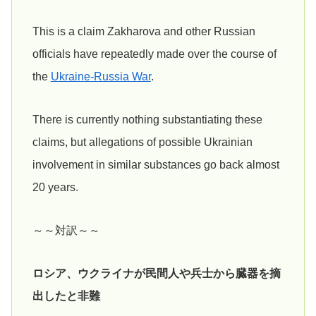
This is a claim Zakharova and other Russian
officials have repeatedly made over the course of
the
Ukraine-Russia War
.
There is currently nothing substantiating these
claims, but allegations of possible Ukrainian
involvement in similar substances go back almost
20 years.
～～対訳～～
ロシア、ウクライナが民間人や兵士から臓器を摘
出したと非難