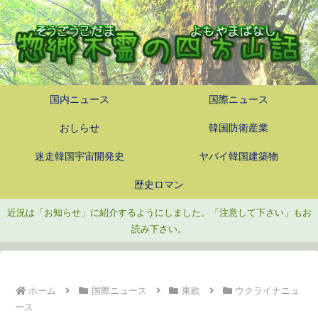
国内ニュース
国際ニュース
おしらせ
韓国防衛産業
迷走韓国宇宙開発史
ヤバイ韓国建築物
歴史ロマン
近況は「お知らせ」に紹介するようにしました。「注意して下さい」もお
読み下さい。
ホーム
国際ニュース
東欧
ウクライナニュ
ース