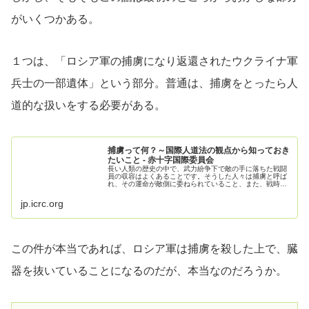
がいくつかある。
１つは、「ロシア軍の捕虜になり返還されたウクライナ軍
兵士の一部遺体」という部分。普通は、捕虜をとったら人
道的な扱いをする必要がある。
捕虜って何？～国際人道法の観点から知っておき
たいこと - 赤十字国際委員会
長い人類の歴史の中で、武力紛争下で敵の手に落ちた戦闘
員の収容はよくあることです。そうした人々は捕虜と呼ば
れ、その運命が敵側に委ねられていること、また、戦時に
抱いた敵意や憎しみが向けられる対象であることから、常
に虐待のリスクが伴います。幸い、...
jp.icrc.org
この件が本当であれば、ロシア軍は捕虜を殺した上で、臓
器を抜いていることになるのだが、本当なのだろうか。