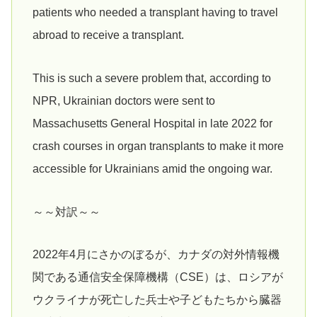
patients who needed a transplant having to travel
abroad to receive a transplant.
This is such a severe problem that, according to
NPR, Ukrainian doctors were sent to
Massachusetts General Hospital in late 2022 for
crash courses in organ transplants to make it more
accessible for Ukrainians amid the ongoing war.
～～対訳～～
2022年4月にさかのぼるが、カナダの対外情報機
関である通信安全保障機構（CSE）は、ロシアが
ウクライナが死亡した兵士や子どもたちから臓器