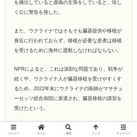
を摘出していると虚偽の主張をしていると、珍し
く公に警告を発した。
また、ウクライナではそもそも臓器提供や移植が
身近に行われておらず、移植が必要な患者は移植
を受けるために海外に渡航しなければならない。
NPRによると、これは深刻な問題であり、戦争が
続く中、ウクライナ人が臓器移植を受けやすくす
るため、2022年末にウクライナの医師がマサチュ
ーセッツ総合病院に派遣され、臓器移植の講習を
受けたという。
Jerusalem Postより
メニュー
ホーム
検索
トップ
サイドバー