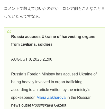
コメントで教えて頂いたのだが、ロシア側もこんなこと言
っていたんですなぁ。
Russia accuses Ukraine of harvesting organs
from civilians, soldiers
AUGUST 8, 2023 21:00
Russia’s Foreign Ministry has accused Ukraine of
being heavily involved in organ trafficking,
according to an article written by the ministry’s
spokesperson
Maria Zakharova
in the Russian
news outlet
Rossiiskaya Gazeta
.