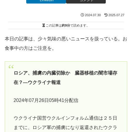
LinkedIn
コメント
2024.07.30
2025.07.27
この記事は
約9分
で読めます。
本日の記事は、少々気味の悪いニュースを扱っている。お
食事中の方はご注意を。
ロシア、捕虜の内臓切除か 臓器移植の闇市場存
在？―ウクライナ報道
2024年07月26日05時41分配信
ウクライナ国営ウクルインフォルム通信は２５日
までに、ロシア軍の捕虜になり返還されたウクラ