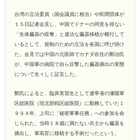
台湾の立法委員（国会議員に相当）や民間団体が
１５日記者会見し、中国でドナーの同意を得ない
「生体臓器の収奪」と違法な臓器移植が横行して
いるとして、規制のための立法を各国に呼び掛け
た。会見では中国の元医師でカナダ在住の鄭治氏
が、中国軍の病院で自ら目撃した臓器摘出の実態
について生々しく証言した。
鄭氏によると、臨床実習生として遼寧省の瀋陽軍
区総医院（現北部戦区総医院）に勤務していた１
９９４年、上司に「秘密軍事任務」への参加を命
じられた。当時１８歳に満たない兵士から臓器を
摘出し、軍高官に移植する手術だったという。