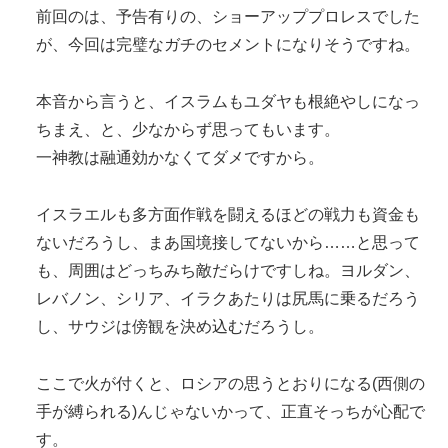
前回のは、予告有りの、ショーアッププロレスでした
が、今回は完璧なガチのセメントになりそうですね。
本音から言うと、イスラムもユダヤも根絶やしになっ
ちまえ、と、少なからず思ってもいます。
一神教は融通効かなくてダメですから。
イスラエルも多方面作戦を闘えるほどの戦力も資金も
ないだろうし、まあ国境接してないから……と思って
も、周囲はどっちみち敵だらけですしね。ヨルダン、
レバノン、シリア、イラクあたりは尻馬に乗るだろう
し、サウジは傍観を決め込むだろうし。
ここで火が付くと、ロシアの思うとおりになる(西側の
手が縛られる)んじゃないかって、正直そっちが心配で
す。