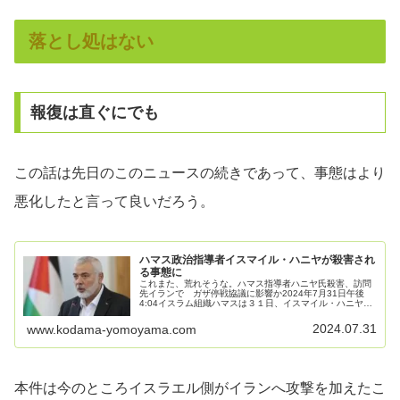
落とし処はない
報復は直ぐにでも
この話は先日のこのニュースの続きであって、事態はより
悪化したと言って良いだろう。
ハマス政治指導者イスマイル・ハニヤが殺害され
る事態に
これまた、荒れそうな。ハマス指導者ハニヤ氏殺害、訪問
先イランで ガザ停戦協議に影響か2024年7月31日午後
4:04イスラム組織ハマスは３１日、イスマイル・ハニヤ最
高指導者がイランの首都テヘランで暗殺されたと発表し
た。イラン革命防衛隊もハ...
2024.07.31
www.kodama-yomoyama.com
本件は今のところイスラエル側がイランへ攻撃を加えたこ