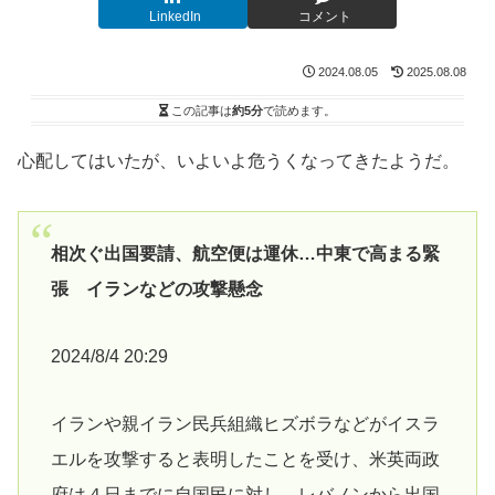
LinkedIn
コメント
2024.08.05
2025.08.08
この記事は
約5分
で読めます。
心配してはいたが、いよいよ危うくなってきたようだ。
相次ぐ出国要請、航空便は運休…中東で高まる緊
張 イランなどの攻撃懸念
2024/8/4 20:29
イランや親イラン民兵組織ヒズボラなどがイスラ
エルを攻撃すると表明したことを受け、米英両政
府は４日までに自国民に対し、レバノンから出国