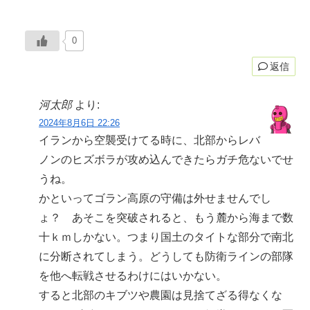
0
返信
河太郎
より:
2024年8月6日 22:26
イランから空襲受けてる時に、北部からレバ
ノンのヒズボラが攻め込んできたらガチ危ないでせ
うね。
かといってゴラン高原の守備は外せませんでし
ょ？ あそこを突破されると、もう麓から海まで数
十ｋｍしかない。つまり国土のタイトな部分で南北
に分断されてしまう。どうしても防衛ラインの部隊
を他へ転戦させるわけにはいかない。
すると北部のキブツや農園は見捨てざる得なくな