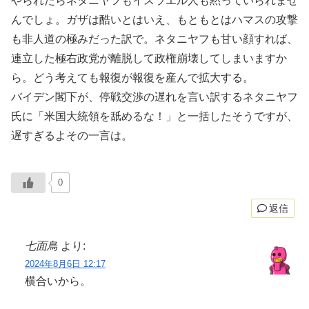
やられたらネタニヤフもイスラエル人も黙っていられませ
んでしょ。ガザは酷いとはいえ、もともとはハマスの攻撃
も非人道の極みだった訳で。ネタニヤフも甘い顔すれば、
連立した極右政党が離脱して政権崩壊してしまいますか
ら。どう考えても報復が報復を産んで拡大する。
バイデン閣下が、停戦交渉の遅れを言い訳するネタニヤフ
氏に「米国大統領を舐めるな！」と一括したそうですが、
遅すぎるよその一言は。
0
返信
七面鳥
より:
2024年8月6日 12:17
横合いから。