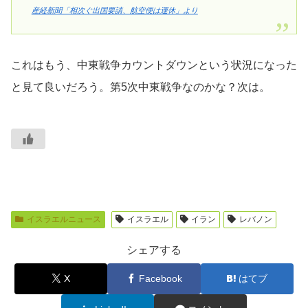
産経新聞「相次ぐ出国要請、航空便は運休」より
これはもう、中東戦争カウントダウンという状況になった
と見て良いだろう。第5次中東戦争なのかな？次は。
イスラエルニュース
イスラエル
イラン
レバノン
シェアする
X
Facebook
はてブ