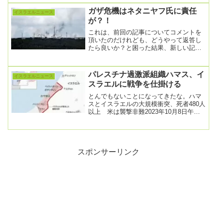
ガザ危機はネタニヤフ氏に責任
イスラエルニュース
が？！
これは、前回の記事についてコメントを
頂いたのだけれども、どうやって返答し
たら良いか？と困った結果、新しい記事
にしたというシロモノである。とはいっ
ても、先にお断り...
パレスチナ過激派組織ハマス、イ
イスラエルニュース
スラエルに戦争を仕掛ける
とんでもないことになってきたな。ハマ
スとイスラエルの大規模衝突、死者480人
以上 米は襲撃非難2023年10月8日午前
10:53 GMT+9パレスチナ自治区ガ...
スポンサーリンク