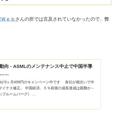
韓Ｗｅｂ
さんの所では言及されていなかったので、弊
向 - ASMLのメンテナンス中止で中国半導
……
limitedが3ヶ月499円のキャンペーン中です 各社が相次いで中
マイナス修正。 中国経済、５％前後の成長達成は困難か－
（ブルームバーグ） …