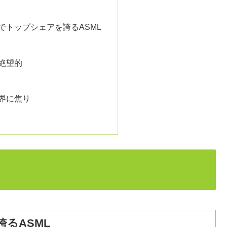
でトップシェアを誇るASML
絶望的
界に焦り
るASML