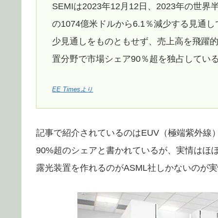
SEMIは2023年12月12日、2023年
の1074億米ドルから6.1％減少する見
少見通しをものともせず、売上高を飛躍
置分野で市場シェア90％超を独占している
EE Timesより
記事で紹介されているのはEUV（極端紫外線）露
90%超のシェアと書かれているが、実情はほぼ
露光装置を作れるのがASML社しかないのが