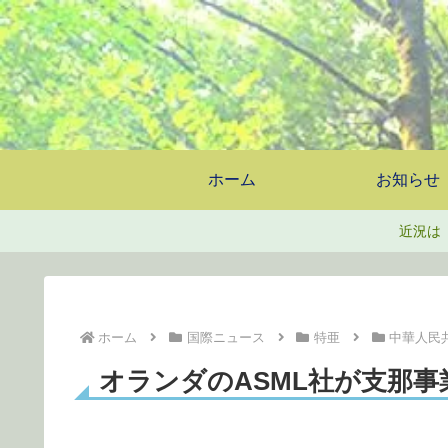
ホーム
お知らせ
近況は
ホーム
国際ニュース
特亜
中華人民
オランダのASML社が支那