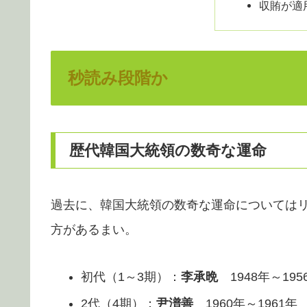
収賄が適
秒読み段階か
歴代韓国大統領の数奇な運命
過去に、韓国大統領の数奇な運命については
方があるまい。
初代（1～3期）：
李承晩
1948年～19
2代（4期）：
尹潽善
1960年～1961