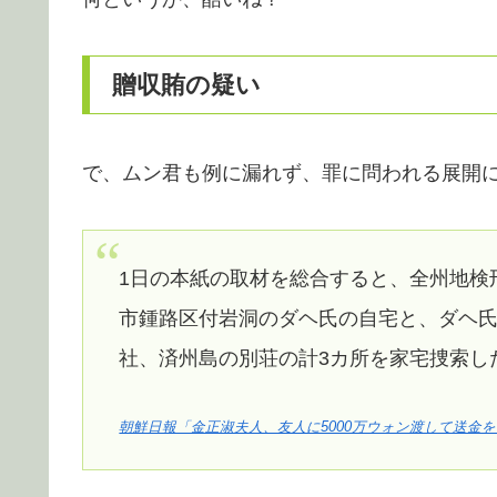
贈収賄の疑い
で、ムン君も例に漏れず、罪に問われる展開
1日の本紙の取材を総合すると、全州地検
市鍾路区付岩洞のダヘ氏の自宅と、ダヘ
社、済州島の別荘の計3カ所を家宅捜索し
朝鮮日報「金正淑夫人、友人に5000万ウォン渡して送金