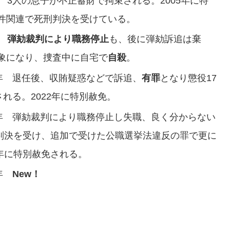
年 3人の息子が不正蓄財で拘束される。2005年に特
件関連で死刑判決を受けている。
年
弾劾裁判により職務停止
も、後に弾劾訴追は棄
象になり、捜査中に自宅で
自殺
。
3年 退任後、収賄疑惑などで訴追、
有罪
となり懲役17
される。2022年に特別赦免。
16年 弾劾裁判により職務停止し失職、良く分からない
罪判決を受け、追加で受けた公職選挙法違反の罪で更に
1年に特別赦免される。
2年
New！