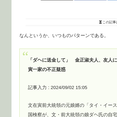
この記事
なんというか、いつものパターンである。
「ダヘに送金して」 金正淑夫人、友人に
寅一家の不正疑惑
記事入力 : 2024/09/02 15:05
文在寅前大統領の元娘婿の「タイ・イー
国検察が、文・前大統領の娘ダヘ氏の自