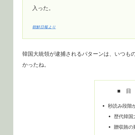
入った。
朝鮮日報より
韓国大統領が逮捕されるパターンは、いつも
かったね。
■ 目
秒読み段階
歴代韓国
贈収賄の