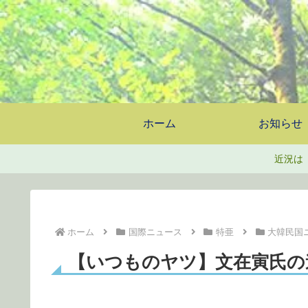
ホーム
お知らせ
近況は
ホーム
国際ニュース
特亜
大韓民国
【いつものヤツ】文在寅氏の