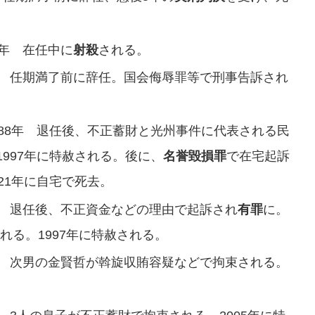
9年 在任中に
射殺
される。
0年 任期満了前に辞任。国会侮辱罪等で刑事告訴され
988年 退任後、不正蓄財と光州事件に代表される民
1997年に特赦される。後に、
名誉毀損罪
で在宅起訴
21年に自宅で死去。
3年 退任後、不正資金などの理由で起訴され
有罪
に。
される。1997年に特赦される。
8年 次男の金賢哲が斡旋収賄容疑などで拘束される。