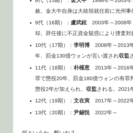
8代（15期）：
金大中
1998年～2003
赦。金大中自身は大統領就任前に光州事
9代（16期）：
盧武鉉
2003年～2008
却。辞任後に不正資金疑惑により捜査対
10代（17期）：
李明博
2008年～201
年、罰金130億ウォンが言い渡され
収監
11代（18期）：
朴槿恵
2013年～20
罪で懲役20年、罰金180億ウォンの有
懲役2年が加えられ、
収監
される。202
12代（19期）：
文在寅
2017年～202
13代（20期）：
尹錫悦
2022年～
何というか、酷いね？