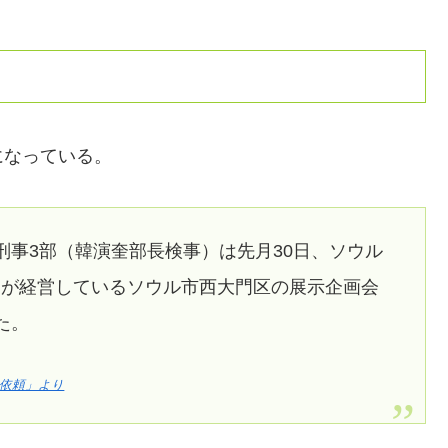
になっている。
刑事3部（韓演奎部長検事）は先月30日、ソウル
氏が経営しているソウル市西大門区の展示企画会
た。
を依頼」より