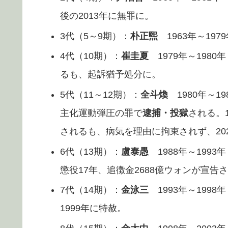
後の2013年に無罪に。
3代（5～9期）：
朴正煕
1963年～197
4代（10期）：
崔圭夏
1979年～198
るも、起訴猶予処分に。
5代（11～12期）：
全斗煥
1980年～1
主化運動弾圧の罪で
逮捕・投獄
される。
されるも、病気を理由に拘束されず、20
6代（13期）：
盧泰愚
1988年～199
懲役17年、追徴金2688億ウォンが宣告
7代（14期）：
金泳三
1993年～199
1999年に特赦。