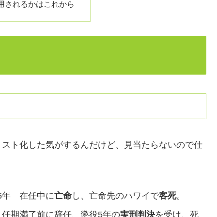
用されるかはこれから
リスト化した気がするんだけど、見当たらないので仕
56年 在任中に
亡命
し、亡命先のハワイで
客死
。
年 任期満了前に辞任、懲役5年の
実刑判決
を受け、死