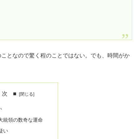
のことなので驚く程のことではない。でも、時間がか
 次 ■
か
大統領の数奇な運命
疑い