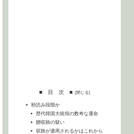
■ 目 次 ■
秒読み段階か
歴代韓国大統領の数奇な運命
贈収賄の疑い
収賄が適用されるかはこれから