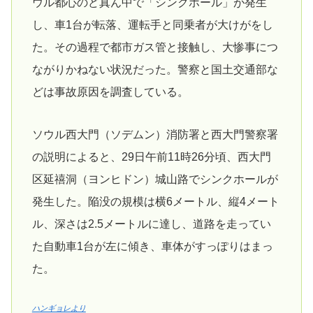
ウル都心のど真ん中で「シンクホール」が発生
し、車1台が転落、運転手と同乗者が大けがをし
た。その過程で都市ガス管と接触し、大惨事につ
ながりかねない状況だった。警察と国土交通部な
どは事故原因を調査している。
ソウル西大門（ソデムン）消防署と西大門警察署
の説明によると、29日午前11時26分頃、西大門
区延禧洞（ヨンヒドン）城山路でシンクホールが
発生した。陥没の規模は横6メートル、縦4メート
ル、深さは2.5メートルに達し、道路を走ってい
た自動車1台が左に傾き、車体がすっぽりはまっ
た。
ハンギョレより