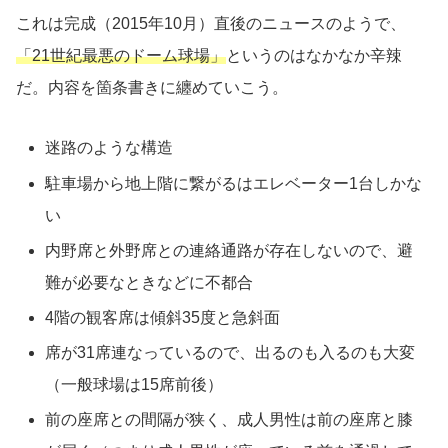
これは完成（2015年10月）直後のニュースのようで、
「21世紀最悪のドーム球場」
というのはなかなか辛辣
だ。内容を箇条書きに纏めていこう。
迷路のような構造
駐車場から地上階に繋がるはエレベーター1台しかな
い
内野席と外野席との連絡通路が存在しないので、避
難が必要なときなどに不都合
4階の観客席は傾斜35度と急斜面
席が31席連なっているので、出るのも入るのも大変
（一般球場は15席前後）
前の座席との間隔が狭く、成人男性は前の座席と膝