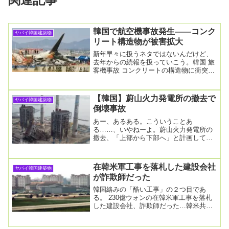
韓国で航空機事故発生――コンク
ヤバイ韓国建築物
リート構造物が被害拡大
新年早々に扱うネタではないんだけど、
去年からの続報を扱っていこう。韓国 旅
客機事故 コンクリートの構造物に衝突で
被害拡大か2025年1月1日 19時08分韓国
南...
【韓国】蔚山火力発電所の撤去で
ヤバイ韓国建築物
倒壊事故
あー、あるある。こういうことあ
る……、いやねーよ。蔚山火力発電所の
撤去、「上部から下部へ」と計画してい
たが逆に作業…「コストを節約しようと
したようだ」2025....
在韓米軍工事を落札した建設会社
ヤバイ韓国建築物
が詐欺師だった
韓国絡みの「酷い工事」の２つ目であ
る。 230億ウォンの在韓米軍工事を落札
した建設会社、詐欺師だった…韓米共同
捜査中2025-11-27 18:54:42検察が...