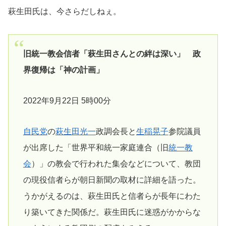
萩生田氏は、今さらだしねぇ。
旧統一教会信者「萩生田さんとの絆は深い」 政
界復帰は「神の計画」
2022年9月22日 5時00分
自民党
の
萩生田光一
政調会長と
生稲晃子
参院議員
が出席した「世界平和統一家庭連合（旧
統一教
会
）」の教会で行われた集会などについて、教団
の現役信者らが朝日新聞の取材に詳細を語った。
うかがえるのは、萩生田氏と信者らが長年にわた
り築いてきた関係だ。萩生田氏に迷惑がかからな