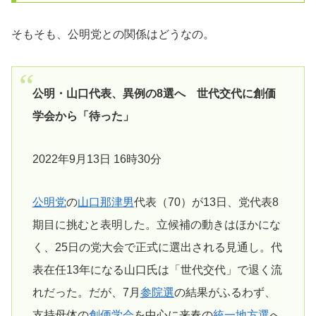
そもそも、公明党との関係はどうなの。
公明・山口代表、異例の8選へ 世代交代に創価
学会から「待った」
2022年9月13日 16時30分
公明党
の
山口那津男
代表（70）が13日、党代表8
期目に挑むと表明した。立候補の動きはほかにな
く、25日の党大会で正式に選出される見通し。代
表在任13年になる山口氏は「世代交代」で退く流
れだった。だが、7月
参院選
の結果がふるわず、
支持母体の
創価学会
を中心に来春の
統一地方選
へ