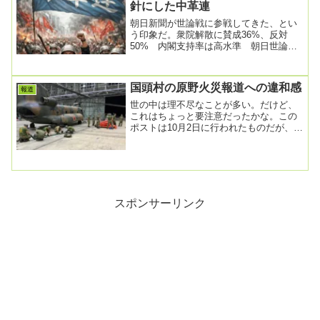
針にした中革連
朝日新聞が世論戦に参戦してきた、とい
う印象だ。衆院解散に賛成36%、反対
50% 内閣支持率は高水準 朝日世論
2026年1月18日 21時30分朝日新聞社は1
月1...
国頭村の原野火災報道への違和感
報道
世の中は理不尽なことが多い。だけど、
これはちょっと要注意だったかな。この
ポストは10月2日に行われたものだが、僕
はフォローしているアカウントだったの
で偶然把握す...
スポンサーリンク