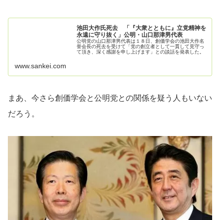
池田大作氏死去 「『大衆とともに』立党精神を
永遠に守り抜く」公明・山口那津男代表
公明党の山口那津男代表は１８日、創価学会の池田大作名
誉会長の死去を受けて「党の創立者として一貫して見守っ
て頂き、深く感謝を申し上げます」との談話を発表した。
www.sankei.com
まあ、今さら創価学会と公明党との関係を疑う人もいない
だろう。