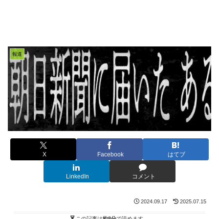
報道
X
Facebook
はてブ
LinkedIn
コメント
2024.09.17
2025.07.15
この記事は
約8分
で読めます。