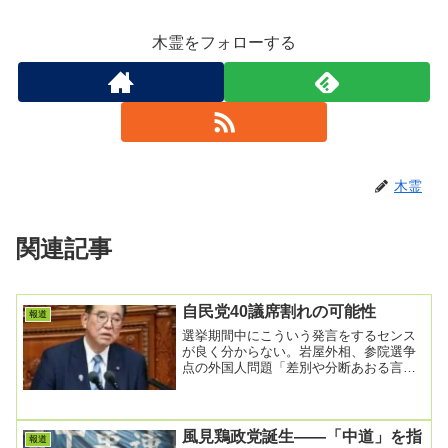
木霊をフォローする
木霊
関連記事
自民党40議席割れの可能性
報道
選挙期間中にこういう発言をするセンス
が良く分からない。岩屋外相、参院選争
点の外国人問題「差別や分断あおる言説
どうか」「秩序ある共生社会を」
2025/7/15 2...
風見鶏政党誕生――「中道」を指
報道