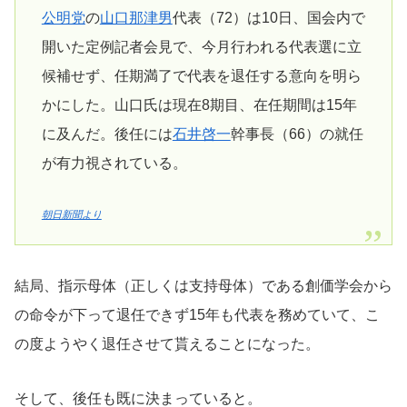
公明党
の
山口那津男
代表（72）は10日、国会内で
開いた定例記者会見で、今月行われる代表選に立
候補せず、任期満了で代表を退任する意向を明ら
かにした。山口氏は現在8期目、在任期間は15年
に及んだ。後任には
石井啓一
幹事長（66）の就任
が有力視されている。
朝日新聞より
結局、指示母体（正しくは支持母体）である創価学会から
の命令が下って退任できず15年も代表を務めていて、こ
の度ようやく退任させて貰えることになった。
そして、後任も既に決まっていると。