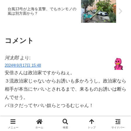
台風13号が上海を直撃、でもホンモノの
嵐は別方面から？
コメント
河太郎
より:
2024年9月17日 15:48
安倍さんは政治家ですからねぇ。
３流政治家じゃないからお誘いも多かろうし。政治家なら
相手が本当にヤバいとされるまで、来るものお誘いは断ら
んでせう。
パヨクだってヤバい奴らとつるむじゃん！
0
メニュー
ホーム
検索
トップ
サイドバー