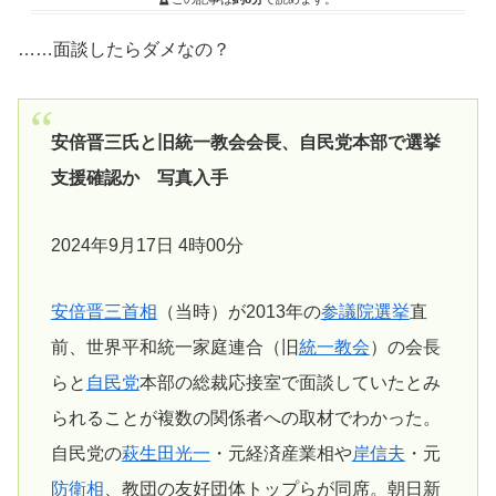
……面談したらダメなの？
安倍晋三氏と旧統一教会会長、自民党本部で選挙
支援確認か 写真入手
2024年9月17日 4時00分
安倍晋三首相
（当時）が2013年の
参議院選挙
直
前、世界平和統一家庭連合（旧
統一教会
）の会長
らと
自民党
本部の総裁応接室で面談していたとみ
られることが複数の関係者への取材でわかった。
自民党の
萩生田光一
・元経済産業相や
岸信夫
・元
防衛相
、教団の友好団体トップらが同席。朝日新