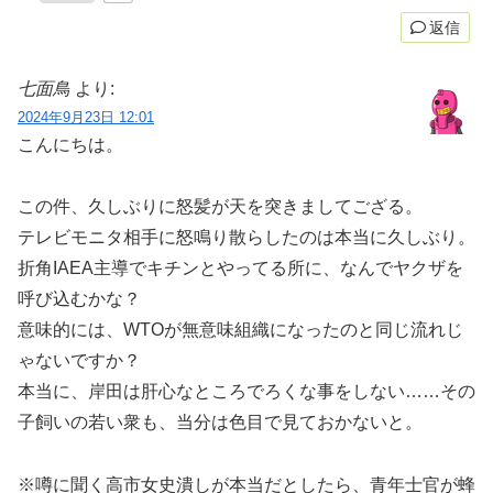
返信
七面鳥
より:
2024年9月23日 12:01
こんにちは。
この件、久しぶりに怒髪が天を突きましてござる。
テレビモニタ相手に怒鳴り散らしたのは本当に久しぶり。
折角IAEA主導でキチンとやってる所に、なんでヤクザを
呼び込むかな？
意味的には、WTOが無意味組織になったのと同じ流れじ
ゃないですか？
本当に、岸田は肝心なところでろくな事をしない……その
子飼いの若い衆も、当分は色目で見ておかないと。
※噂に聞く高市女史潰しが本当だとしたら、青年士官が蜂