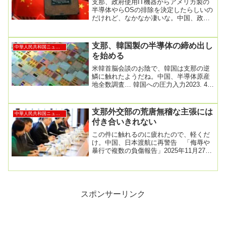
支那、政府使用IT機器からアメリカ製の
半導体やらOSの排除を決定したらしいの
だけれど、なかなか凄いな。中国、政府
使用ＩＴ機器から米国製の半導体やＯＳ
排除方針＝Ｆ...
支那、韓国製の半導体の締め出し
中華人民共和国ニュース
を始める
米韓首脳会談のお陰で、韓国は支那の逆
鱗に触れたようだね。中国、半導体原産
地全数調査… 韓国への圧力入力2023. 4.
30. 15:02修正2023. 4. ...
支那外交部の荒唐無稽な主張には
中華人民共和国ニュース
付き合いきれない
この件に触れるのに疲れたので、軽くだ
け。中国、日本渡航に再警告 「侮辱や
暴行で複数の負傷報告」2025年11月27日
午前 12:46駐日中国大使館は２６日、中
国...
スポンサーリンク