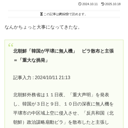
2024.10.11
2025.10.18
この記事は
約12分
で読めます。
なんかちょっと大事になってきたな。
北朝鮮「韓国が平壌に無人機」 ビラ散布と主張
＝「重大な挑発」
記事入力 : 2024/10/11 21:13
北朝鮮外務省は１１日夜、「重大声明」を発表
し、韓国が３日と９日、１０日の深夜に無人機を
平壌市の中区域上空に侵入させ、「反共和国（北
朝鮮）政治謀略扇動ビラ」を散布したと主張し