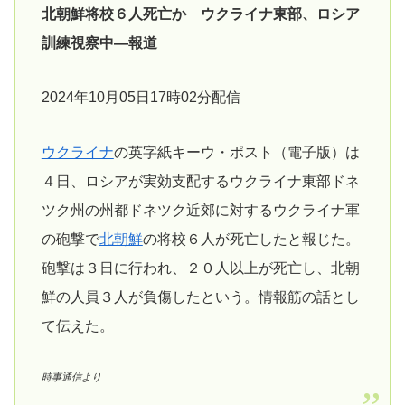
北朝鮮将校６人死亡か ウクライナ東部、ロシア
訓練視察中―報道
2024年10月05日17時02分配信
ウクライナ
の英字紙キーウ・ポスト（電子版）は
４日、ロシアが実効支配するウクライナ東部ドネ
ツク州の州都ドネツク近郊に対するウクライナ軍
の砲撃で
北朝鮮
の将校６人が死亡したと報じた。
砲撃は３日に行われ、２０人以上が死亡し、北朝
鮮の人員３人が負傷したという。情報筋の話とし
て伝えた。
時事通信より