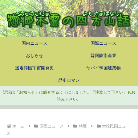
国内ニュース
国際ニュース
おしらせ
韓国防衛産業
迷走韓国宇宙開発史
ヤバイ韓国建築物
歴史ロマン
近況は「お知らせ」に紹介するようにしました。「注意して下さい」もお
読み下さい。
ホーム
国際ニュース
特亜
大韓民国ニュー
ス