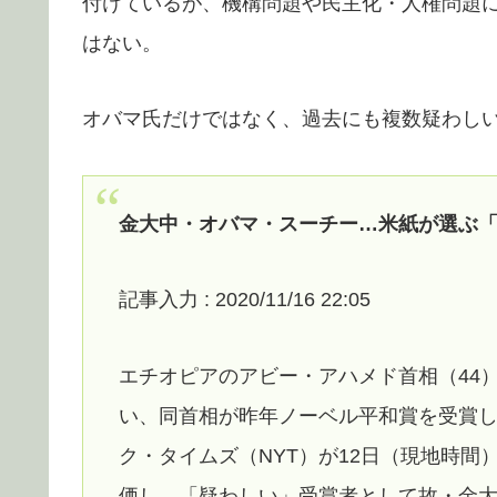
付けているが、機構問題や民主化・人権問題
はない。
オバマ氏だけではなく、過去にも複数疑わし
金大中・オバマ・スーチー…米紙が選ぶ
記事入力 : 2020/11/16 22:05
エチオピアのアビー・アハメド首相（44
い、同首相が昨年ノーベル平和賞を受賞
ク・タイムズ（NYT）が12日（現地時
価し、「疑わしい」受賞者として故・金