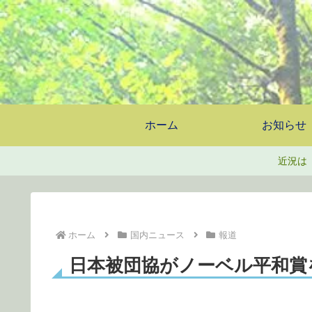
ホーム
お知らせ
近況は
ホーム
国内ニュース
報道
日本被団協がノーベル平和賞