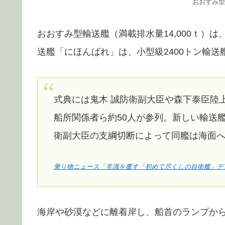
おおすみ型
おおすみ型輸送艦（満載排水量14,000ｔ）
送艦「にほんばれ」は、小型級2400トン輸
式典には鬼木 誠防衛副大臣や森下泰臣陸
船所関係者ら約50人が参列。新しい輸送
衛副大臣の支綱切断によって同艦は海面
乗り物ニュース「常識を覆す「初めて尽くしの自衛艦」デ
海岸や砂漠などに離着岸し、船首のランプか