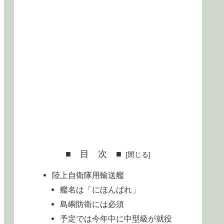
■ 目 次 ■
陸上自衛隊用輸送艦
艦名は「にほんばれ」
島嶼防衛には必須
予定では今年中に中型級が就役