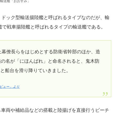
輸送艦「おおすみ」
は、ドック型輸送揚陸艦と呼ばれるタイプなのだが、輸
送艦で戦車揚陸艦と呼ばれるタイプの輸送艦である。
上幕僚長らをはじめとする防衛省幹部のほか、造
艦の名が「にほんばれ」と命名されると、鬼木防
へと船台を滑り降りていきました。
ビュー」より
ら車両や補給品などの搭載と陸揚げを直接行うビーチ