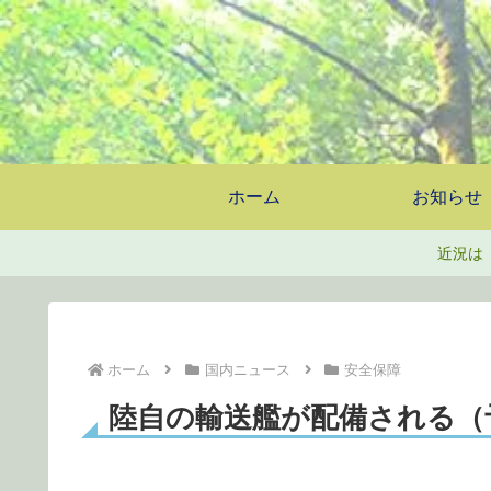
ホーム
お知らせ
近況は
ホーム
国内ニュース
安全保障
陸自の輸送艦が配備される（