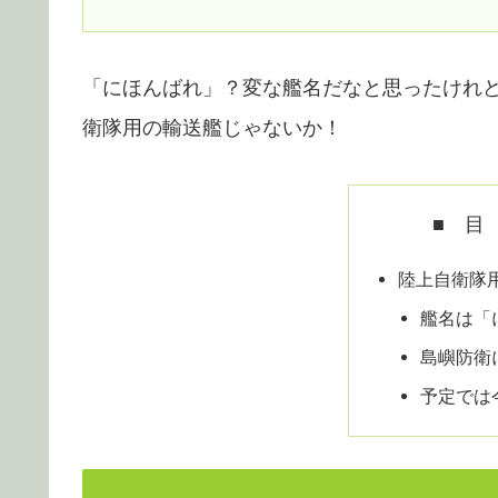
「にほんばれ」？変な艦名だなと思ったけれ
衛隊用の輸送艦じゃないか！
■ 目
陸上自衛隊
艦名は「
島嶼防衛
予定では