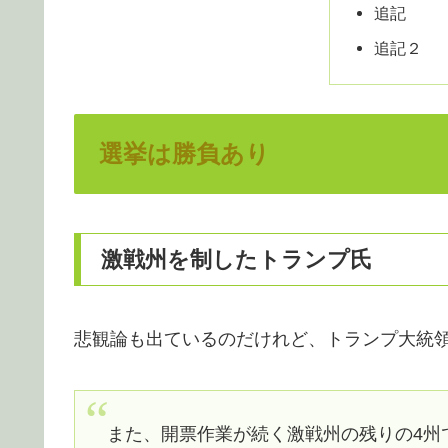
追記
追記２
選挙は勝負あり
激戦州を制したトランプ氏
悲観論も出ているのだけれど、トランプ大統
また、開票作業が続く激戦州の残りの4州