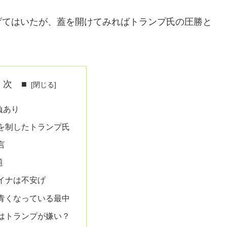
げてはいたが、蓋を開けてみればトランプ氏の圧勝と
 次 ■
負あり
を制したトランプ氏
言
題
イナは不安げ
青くなっている最中
はトランプが嫌い？