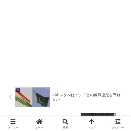
パキスタンはインドとの停戦協定を守れ
るか
支那と台湾両方に「謝謝」と言う次期韓
国大統領
メニュー
ホーム
検索
トップ
サイドバー