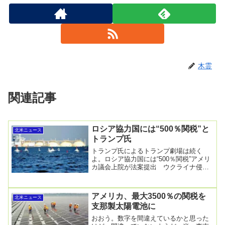
木霊
関連記事
ロシア協力国には“500％関税”と
北米ニュース
トランプ氏
トランプ氏によるトランプ劇場は続く
よ。ロシア協力国には“500％関税”アメリ
カ議会上院が法案提出 ウクライナ侵攻
を経済面で支える中国が標的5/28(水)
21:...
アメリカ、最大3500％の関税を
北米ニュース
支那製太陽電池に
おおう。数字を間違えているかと思った