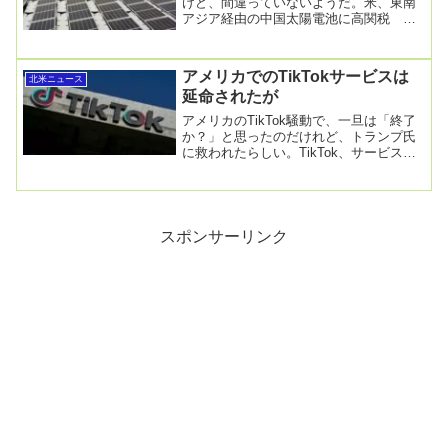
けど、間違っていないようだ。米、東南
アジア経由の中国太陽電池に高関税 最
高3500％超2025年4月22日午後 12:25米...
アメリカでのTikTokサービスは
北米ニュース
延命されたが
アメリカのTikTok騒動で、一旦は「終了
か？」と思ったのだけれど、トランプ氏
に救われたらしい。TikTok、サービス再
開－トランプ氏による禁止法施行の延期
表明...
スポンサーリンク