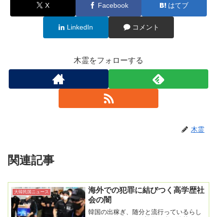
X
Facebook
はてブ
LinkedIn
コメント
木霊をフォローする
木霊
関連記事
海外での犯罪に結びつく高学歴社
大韓民国ニュース
会の闇
韓国の出稼ぎ、随分と流行っているらし