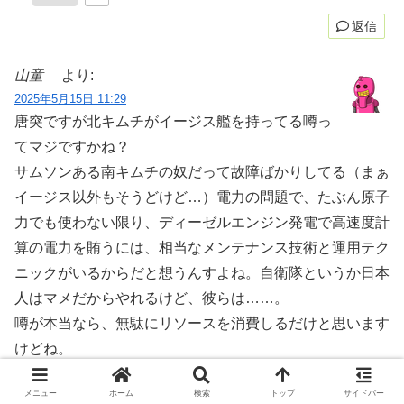
返信
山童
より:
2025年5月15日 11:29
唐突ですが北キムチがイージス艦を持ってる噂っ
てマジですかね？
サムソンある南キムチの奴だって故障ばかりしてる（まぁ
イージス以外もそうどけど…）電力の問題で、たぶん原子
力でも使わない限り、ディーゼルエンジン発電で高速度計
算の電力を賄うには、相当なメンテナンス技術と運用テク
ニックがいるからだと想うんすよね。自衛隊というか日本
人はマメだからやれるけど、彼らは……。
噂が本当なら、無駄にリソースを消費しるだけと思います
けどね。
メニュー
ホーム
検索
トップ
サイドバー