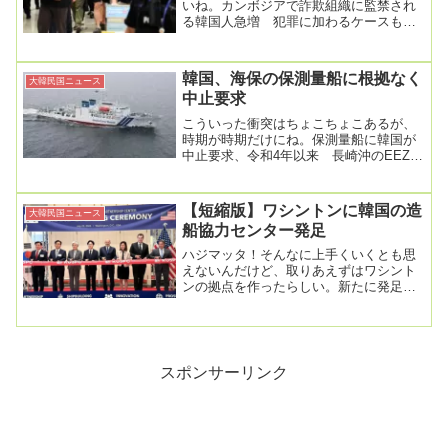
いね。カンボジアで詐欺組織に監禁され
る韓国人急増 犯罪に加わるケースも
2025年10月18日 19時54分韓国の若者ら
が「高...
韓国、海保の保測量船に根拠なく
大韓民国ニュース
中止要求
こういった衝突はちょこちょこあるが、
時期が時期だけにね。保測量船に韓国が
中止要求、令和4年以来 長崎沖のEEZ内
で2025/1/22 23:35海上保安庁は22...
【短縮版】ワシントンに韓国の造
大韓民国ニュース
船協力センター発足
ハジマッタ！そんなに上手くいくとも思
えないんだけど、取りあえずはワシント
ンの拠点を作ったらしい。新たに発足し
た韓米造船協力センターは、韓国政府の
支援のもと、投資...
スポンサーリンク