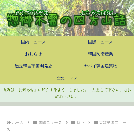
国内ニュース
国際ニュース
おしらせ
韓国防衛産業
迷走韓国宇宙開発史
ヤバイ韓国建築物
歴史ロマン
近況は「お知らせ」に紹介するようにしました。「注意して下さい」もお
読み下さい。
ホーム
国際ニュース
特亜
大韓民国ニュー
ス