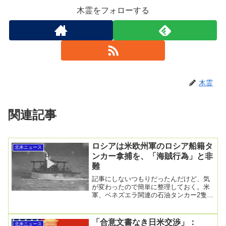
木霊をフォローする
木霊
関連記事
ロシアは米欧州軍のロシア船籍タ
北米ニュース
ンカー拿捕を、「海賊行為」と非
難
記事にしないつもりだったんだけど、気
が変わったので簡単に整理しておく。米
軍、ベネズエラ関連の石油タンカー2隻拿
捕 ロシア船籍も2026.01.08 Thu米軍
は...
「合意文書なき日米交渉」：
北米ニュース