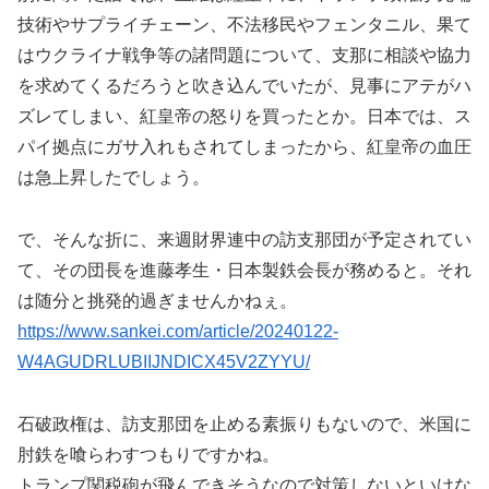
技術やサプライチェーン、不法移民やフェンタニル、果て
はウクライナ戦争等の諸問題について、支那に相談や協力
を求めてくるだろうと吹き込んでいたが、見事にアテがハ
ズレてしまい、紅皇帝の怒りを買ったとか。日本では、ス
パイ拠点にガサ入れもされてしまったから、紅皇帝の血圧
は急上昇したでしょう。
で、そんな折に、来週財界連中の訪支那団が予定されてい
て、その団長を進藤孝生・日本製鉄会長が務めると。それ
は随分と挑発的過ぎませんかねぇ。
https://www.sankei.com/article/20240122-
W4AGUDRLUBIIJNDICX45V2ZYYU/
石破政権は、訪支那団を止める素振りもないので、米国に
肘鉄を喰らわすつもりですかね。
トランプ関税砲が飛んできそうなので対策しないといけな