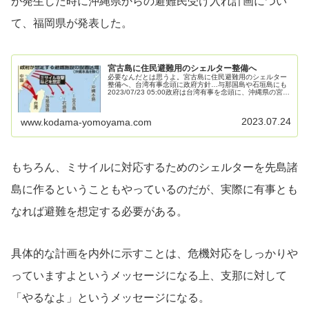
が発生した時に沖縄県からの避難民受け入れ計画につい
て、福岡県が発表した。
宮古島に住民避難用のシェルター整備へ
必要なんだとは思うよ。宮古島に住民避難用のシェルター
整備へ、台湾有事念頭に政府方針…与那国島や石垣島にも
2023/07/23 05:00政府は台湾有事を念頭に、沖縄県の宮古
島（宮古島市）に住民が避難するシェルターを整備する方
針を固めた。来年...
2023.07.24
www.kodama-yomoyama.com
もちろん、ミサイルに対応するためのシェルターを先島諸
島に作るということもやっているのだが、実際に有事とも
なれば避難を想定する必要がある。
具体的な計画を内外に示すことは、危機対応をしっかりや
っていますよというメッセージになる上、支那に対して
「やるなよ」というメッセージになる。