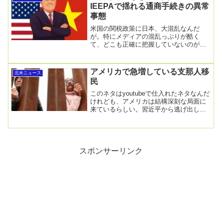
IEEPAで揺れる通商手続きの異常
事態
米国の関税政策に日本、大混乱なんだ
が。特にメディアの混乱っぷりが酷く
て、どこも正確に把握していないのが困
ったもの。「相互関税上乗せ、米が修
正」と赤沢氏 自動車下...
アメリカで急増している支那人移
北米ニュース
民
このネタはyoutubeで仕入れたネタなんだ
けれども、アメリカは結構深刻な局面に
来ているらしい。習近平から逃げ出した
中国人が、アメリカで直面した「過酷な
現実」…...
スポンサーリンク