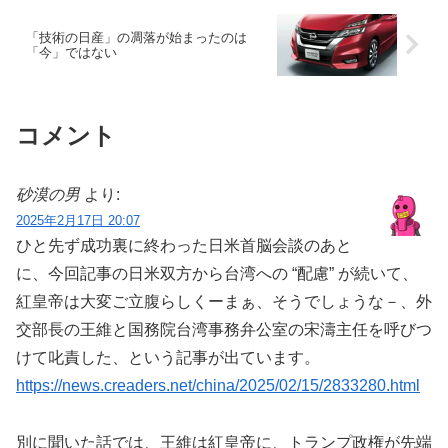
「技術の日産」の凋落が始まったのは
「今」ではない
コメント
砂漠の男
より:
2025年2月17日 20:07
ひと先ず成功裏に終わった日米首脳会談のあと
に、今回記事の日米双方から台湾への “配慮” が続いて、
紅皇帝は大変ご立腹らしくーまぁ、そうでしょうな－、外
交部長の王維と国務院台湾事務弁公室の宋濤主任を呼びつ
けて叱責した、という記事が出ています。
https://news.creaders.net/china/2025/02/15/2833280.html
別に聞いた話では、王維は紅皇帝に、トランプ政権が先端