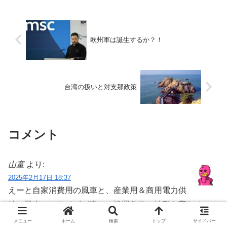
欧州軍は誕生するか？！
台湾の扱いと対支那政策
コメント
山童
より:
2025年2月17日 18:37
えーと自家消費用の風車と、産業用＆商用電力供
給の風車ではサイズが違い、設置条件＆地形も変わるので
すが……
メニュー
ホーム
検索
トップ
サイドバー