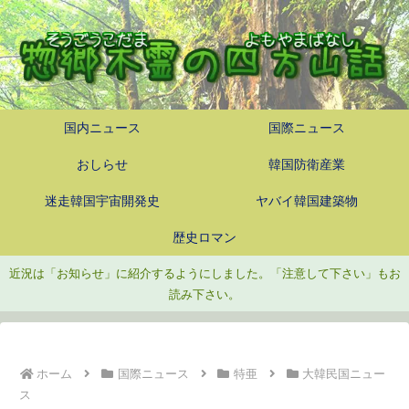
国内ニュース
国際ニュース
おしらせ
韓国防衛産業
迷走韓国宇宙開発史
ヤバイ韓国建築物
歴史ロマン
近況は「お知らせ」に紹介するようにしました。「注意して下さい」もお
読み下さい。
ホーム
国際ニュース
特亜
大韓民国ニュー
ス