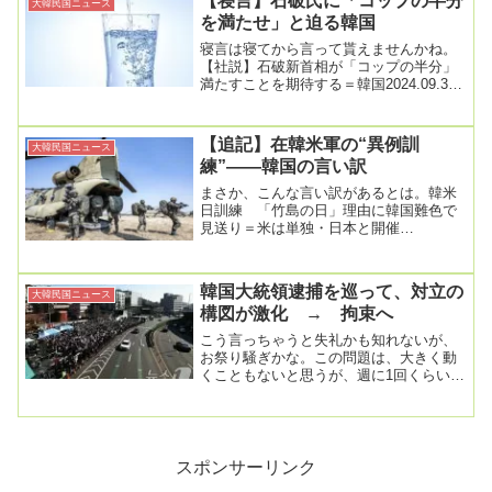
【寝言】石破氏に「コップの半分
大韓民国ニュース
を満たせ」と迫る韓国
寝言は寝てから言って貰えませんかね。
【社説】石破新首相が「コップの半分」
満たすことを期待する＝韓国2024.09.30
11:50自民党の新総裁に石破茂元幹事長...
【追記】在韓米軍の“異例訓
大韓民国ニュース
練”――韓国の言い訳
まさか、こんな言い訳があるとは。韓米
日訓練 「竹島の日」理由に韓国難色で
見送り＝米は単独・日本と開催
2026.02.23 15:15米国が先月15日、韓米
日 3...
韓国大統領逮捕を巡って、対立の
大韓民国ニュース
構図が激化 → 拘束へ
こう言っちゃうと失礼かも知れないが、
お祭り騒ぎかな。この問題は、大きく動
くこともないと思うが、週に1回くらいは
触れておこうと思っている。韓国大統領
官邸周辺、弾劾...
スポンサーリンク