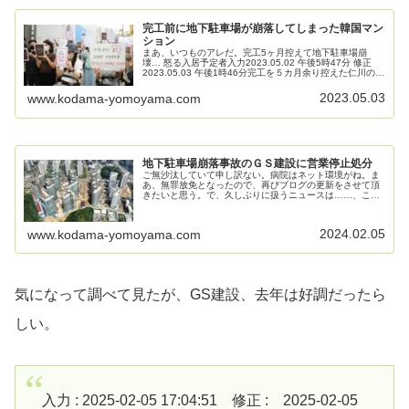
完工前に地下駐車場が崩落してしまった韓国マン
ション
まあ、いつものアレだ。完工5ヶ月控えて地下駐車場崩
壊… 怒る入居予定者入力2023.05.02 午後5時47分 修正
2023.05.03 午後1時46分完工を５カ月余り控えた仁川のマ
ンション新築工事現場で駐車場構造物崩壊事故が発生し、
入居予...
2023.05.03
www.kodama-yomoyama.com
地下駐車場崩落事故のＧＳ建設に営業停止処分
ご無沙汰していて申し訳ない。病院はネット環境がね。ま
あ、無罪放免となったので、再びブログの更新をさせて頂
きたいと思う。で、久しぶりに扱うニュースは……、こ
れ。鉄筋不足で地下駐車場崩落事故起こした韓国建設会社
に営業停止８カ月…最高レベルの懲戒...
2024.02.05
www.kodama-yomoyama.com
気になって調べて見たが、GS建設、去年は好調だったら
しい。
入力 : 2025-02-05 17:04:51 修正 : 2025-02-05