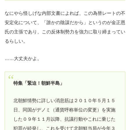
なにやら怪しげな内部文書によれば、この為替レートの不
安定化について、「誰かの陰謀だから」というのが金正恩
氏の主張であり、この反体制勢力を強力に取り締まってい
るらしい。
……大丈夫かよ。
特集「緊迫！朝鮮半島」
北朝鮮情勢に詳しい消息筋は２０１０年５月１５
日、同国がデノミ（通貨呼称単位の変更）を実施
した０９年１１月以降、抗議行動やこれに乗じた
犯罪が続発し、これを受けて北朝鮮当局が今年３