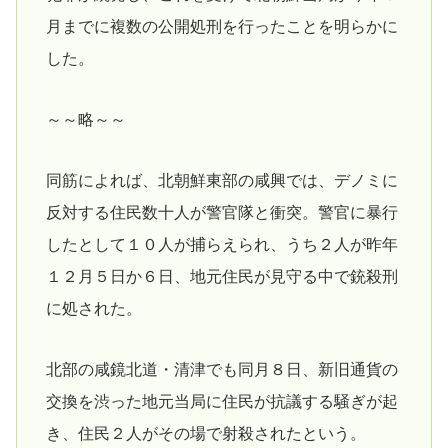
月までに複数の公開処刑を行ったことを明らかに
した。
～～略～～
同筋によれば、北朝鮮東部の咸興では、デノミに
反対する住民数十人が警官隊と衝突。警官に暴行
したとして１０人が捕らえられ、うち２人が昨年
１２月５日か６日、地元住民が見守る中で銃殺刑
に処された。
北部の咸鏡北道・清津でも同月８日、新旧通貨の
交換を渋った地元当局に住民が抗議する騒ぎが起
き、住民２人がその場で射殺されたという。