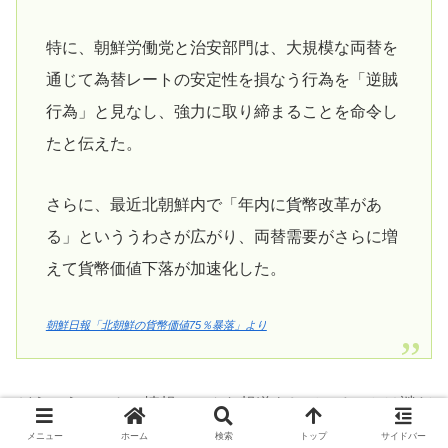
特に、朝鮮労働党と治安部門は、大規模な両替を
通じて為替レートの安定性を損なう行為を「逆賊
行為」と見なし、強力に取り締まることを命令し
たと伝えた。
さらに、最近北朝鮮内で「年内に貨幣改革があ
る」といううわさが広がり、両替需要がさらに増
えて貨幣価値下落が加速化した。
朝鮮日報「北朝鮮の貨幣価値75％暴落」より
どういうルートの情報でこんな報道をしているのかは謎だ
が、真っ当な話であるかと言われると、かなり怪しいよう
メニュー
ホーム
検索
トップ
サイドバー