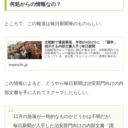
何処からの情報なの？
ところで、この報道は毎日新聞発のものらしい。
北朝鮮で通貨暴落、年初の4分の1に 「闘争」
指示する内部文書入手 | 毎日新聞
北朝鮮軍のロシア派兵に関心が集まる中、北朝鮮国内では
自国通貨ウォンの価値が年初に比べ大暴落し、4分の1近く
になっている。金正恩（キムジョンウン）政権が進める国
家統制色の強い経済政策に対する住民の不満や不安が、暴
落の背景にあるとの見方もあり、...
mainichi.jp
この情報によると、どうやら毎日新聞は治安部門向けの内
部文書を手に入れてスクープしたらしい。
11月の急落が一時的なものかどうかは不明だが、
毎日新聞が入手した治安部門向けの内部文書「国