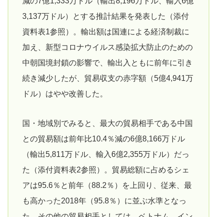
減の7億1,333万ドル（輸出8,196万ドル、輸入6億
3,137万ドル）とする推計結果を発表した（添付
資料表1参照）。輸出額は国連による経済制裁に
加え、新型コロナウイルス感染拡大防止のための
中朝国境封鎖の影響で、輸出入ともに前年に引き
続き減少したが、貿易収支の赤字額（5億4,941万
ドル）はやや改善した。
国・地域別でみると、最大の貿易相手である中国
との貿易額は前年比10.4％減の6億8,166万ドル
（輸出5,811万ドル、輸入6億2,355万ドル）だっ
た（添付資料表2参照）。貿易総額に占めるシェ
アは95.6％と前年（88.2％）を上回り、従来、最
も高かった2018年（95.8％）に並ぶ水準となっ
た。その他の貿易相手としては、ベトナム、イン