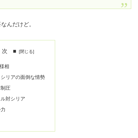
筈なんだけど。
 次 ■
様相
くシリアの面倒な情勢
ポ制圧
エル対シリア
勢力