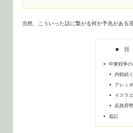
当然、こういった話に繋がる何か予兆がある
■ 目
中東戦争の
内戦続
アレッ
イスラ
反政府
追記