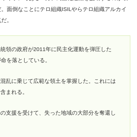
。面倒なことにテロ組織ISILやらテロ組織アルカイ
点だ。
統領の政府が2011年に民主化運動を弾圧した
が命を落としている。
、混乱に乗じて広範な領土を掌握した。これには
も含まれる。
国の支援を受けて、失った地域の大部分を奪還し