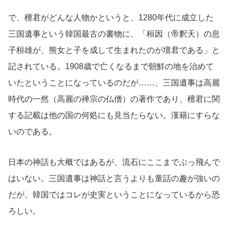
で、檀君がどんな人物かというと、1280年代に成立した
三国遺事という韓国最古の書物に、「桓因（帝釈天）の息
子桓雄が、熊女と子を成して生まれたのが壇君である」と
記されている。1908歳で亡くなるまで朝鮮の地を治めて
いたということになっているのだが……、三国遺事は高麗
時代の一然（高麗の禅宗の仏僧）の著作であり、檀君に関
する記載は他の国の何処にも見当たらない。漢籍にすらな
いのである。
日本の神話も大概ではあるが、流石にここまでぶっ飛んで
はいない。三国遺事は神話と言うよりも童話の趣が強いの
だが、韓国ではコレが史実ということになっているから恐
ろしい。