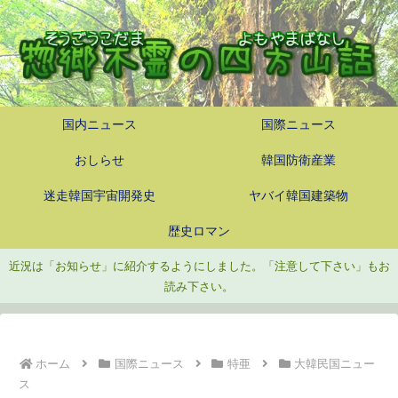
国内ニュース
国際ニュース
おしらせ
韓国防衛産業
迷走韓国宇宙開発史
ヤバイ韓国建築物
歴史ロマン
近況は「お知らせ」に紹介するようにしました。「注意して下さい」もお
読み下さい。
ホーム
国際ニュース
特亜
大韓民国ニュー
ス