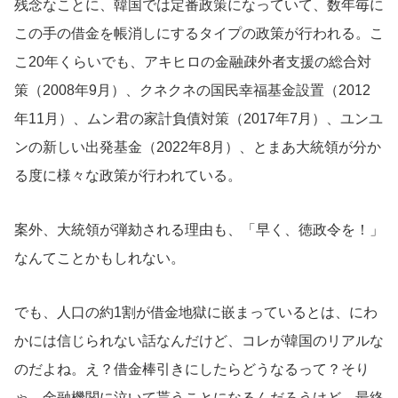
残念なことに、韓国では定番政策になっていて、数年毎に
この手の借金を帳消しにするタイプの政策が行われる。こ
こ20年くらいでも、アキヒロの金融疎外者支援の総合対
策（2008年9月）、クネクネの国民幸福基金設置（2012
年11月）、ムン君の家計負債対策（2017年7月）、ユンユ
ンの新しい出発基金（2022年8月）、とまあ大統領が分か
る度に様々な政策が行われている。
案外、大統領が弾劾される理由も、「早く、徳政令を！」
なんてことかもしれない。
でも、人口の約1割が借金地獄に嵌まっているとは、にわ
かには信じられない話なんだけど、コレが韓国のリアルな
のだよね。え？借金棒引きにしたらどうなるって？そり
ゃ、金融機関に泣いて貰うことになるんだろうけど、最終