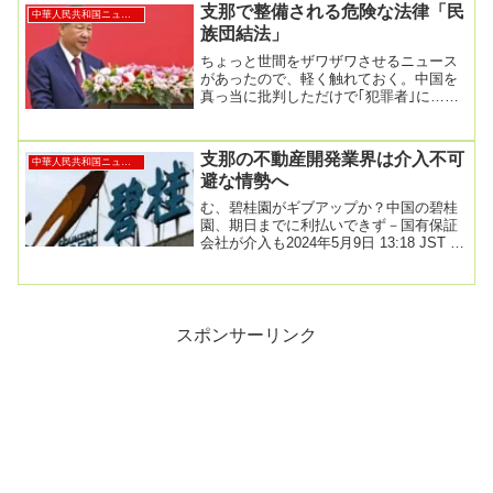
支那で整備される危険な法律「民
中華人民共和国ニュース
族団結法」
ちょっと世間をザワザワさせるニュース
があったので、軽く触れておく。中国を
真っ当に批判しただけで｢犯罪者｣に…習
近平が7月1日から日本人を標的にする｢危
険な新法｣...
支那の不動産開発業界は介入不可
中華人民共和国ニュース
避な情勢へ
む、碧桂園がギブアップか？中国の碧桂
園、期日までに利払いできず－国有保証
会社が介入も2024年5月9日 13:18 JST 更
新日時 2024年5月9日 17:...
スポンサーリンク