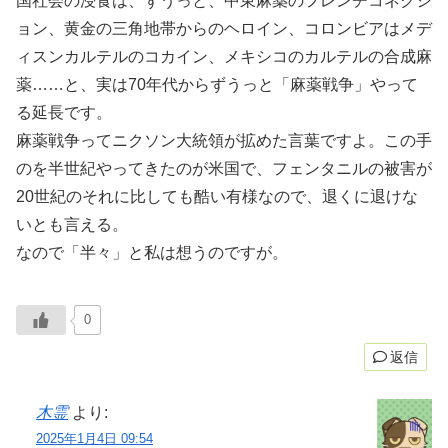
国社会の浸食は、ずうっと、中東麻薬のフレンチコネクシ
ョン、黄金の三角地帯からのヘロイン、コロンビアはメデ
ィスンカルテルのコカイン、メキシコのカルテルの合成麻
薬……と、実は70年代からずうっと「麻薬戦争」やって
る延長です。
麻薬戦争ってニクソン大統領が拡めた言葉ですよ。この手
のを半世紀やってきたのが米国で、フェンタニルの被害が
20世紀のそれに比しても酷い有様なので、退くに退けな
いとも言える。
なので「半々」と私は想うのですが。
0
返信
木霊
より:
2025年1月4日 09:54