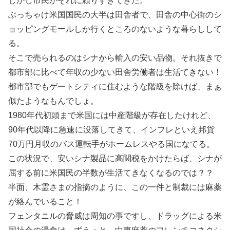
しかし市民がそれに頼りすぎてきた。
ぶっちゃけ米国国民の大半は田舎者で、田舎の中心街のシ
ョッピングモールしか行くところのないような暮らしして
る。
そこで売られるのはシナから輸入の安い品物。それ抜きで
都市部に比べて年収の少ない田舎労働者は生活てきない！
都市部でもゲートシティに住むような階級を除けば、まぁ
似たようなもんでしょ。
1980年代初頭まで米国には中産階級が存在したけれど、
90年代以降に急速に没落してきて、インフレといえ邦貨
70万円月収のバス運転手がホームレスやる国になてる。
この状況で、安いシナ製品に高関税をかけたらば、シナが
屈する前に米国民の半数が生活てきなくなるのでは？？
半面、木霊さまの指摘のように、この一件と制裁には麻薬
が絡んでいること！
フェンタニルの脅威は周知の事ですし、ドラッグによる米