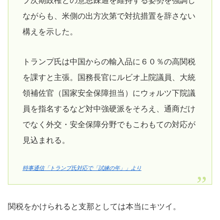
プ次期政権との意思疎通を維持する姿勢を強調し
ながらも、米側の出方次第で対抗措置を辞さない
構えを示した。
トランプ氏は中国からの輸入品に６０％の高関税
を課すと主張。国務長官にルビオ上院議員、大統
領補佐官（国家安全保障担当）にウォルツ下院議
員を指名するなど対中強硬派をそろえ、通商だけ
でなく外交・安全保障分野でもこわもての対応が
見込まれる。
時事通信「トランプ氏対応で「試練の年」」より
関税をかけられると支那としては本当にキツイ。