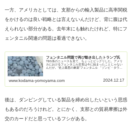
一方、アメリカとしては、支那からの輸入製品に高率関税
をかけるのは良い戦略とは言えないんだけど、背に腹は代
えられない部分がある。去年末にも触れたけれど、特にフ
ェンタニル関連の問題は看過できない。
フェンタニル問題で再び動き出したトランプ氏
TBS系のニュースを見て、ちょっとビックリした。アメリ
カにおけるフェンタニル災害は今に始まったことじゃない
んだが。“史上最悪の麻薬”フェンタニル 「ゾンビ・タウ
ン」全米に広がる 去年1年間で7万人以上が過剰摂取で死
亡 トランプ次期政権どう向...
2024.12.17
www.kodama-yomoyama.com
後は、ダンピングしている製品を締め出したいという思惑
もあるのだろうけれど。とにかく、支那との貿易摩擦は外
交のカードだと思っているフシがある。