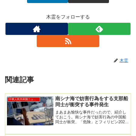
木霊をフォローする
木霊
関連記事
南シナ海で妨害行為をする支那船
中華人民共和国ニュース
同士が衝突する事件発生
まあまあ愉快な事件だったので、紹介し
ておこう。南シナ海で妨害行為の中国船
同士が衝突、「危険」とフィリピン2025
年8月12日午後 5:24フィリピン外務省は
１２...