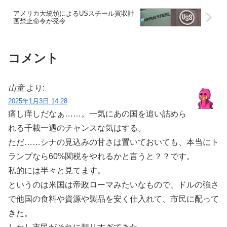
アメリカ大統領によるUSスチール買収計
画禁止命令が発令
コメント
山童
より:
2025年1月3日 14:28
痛し痒しだなぁ……。一気にあの国を追い詰めら
れる千載一遇のチャンスな気はする。
ただ……シナの見込みの甘さは置いておいても、本当にト
ランプなら60%関税をやれるかと言うと？？です。
私的には半々と見てます。
というのは米国は帝政ローマみたいなもので、ドルの強さ
で他国の食料や資源や製品を安く仕入れて、市民に配って
きた。